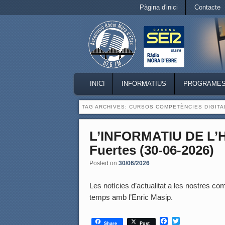
Secondary menu
Pàgina d'inici
Contacte
Skip to primary content
Skip to secondary content
MAIN MENU
INICI
INFORMATIUS
PROGRAME
SKIP TO PRIMARY CONTENT
SKIP TO SECONDARY CONTENT
TAG ARCHIVES:
CURSOS COMPETÈNCIES DIGITA
L’INFORMATIU DE L’
Fuertes (30-06-2026)
Posted on
30/06/2026
Les notícies d’actualitat a les nostres coma
temps amb l’Enric Masip.
F
T
Share
Post