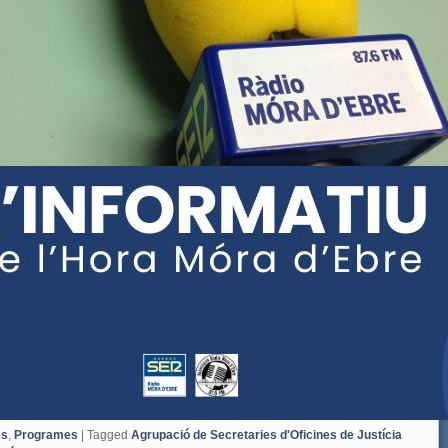
es
,
Programes
|
Tagged
Agrupació de Secretaries d'Oficines de Justícia