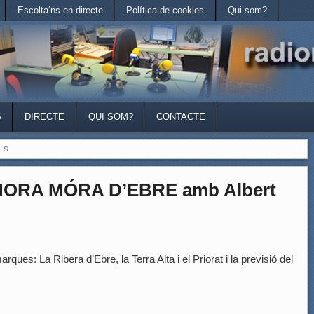
Escolta’ns en directe
Política de cookies
Qui som?
S
DIRECTE
QUI SOM?
CONTACTE
LS
HORA MÓRA D’EBRE amb Albert
rques: La Ribera d’Ebre, la Terra Alta i el Priorat i la previsió del