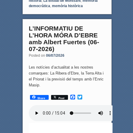
història
,
La Bisbal de Montsant
,
memòria
democràtica
,
memòria històrica
L’INFORMATIU DE
L’HORA MÓRA D’EBRE
amb Albert Fuertes (06-
07-2026)
Posted on
06/07/2026
Les notícies d’actualitat a les nostres
comarques: La Ribera d’Ebre, la Terra Alta i
el Priorat i la previsió del temps amb l’Enric
Masip.
F
T
Share
Post
a
w
c
i
e
t
b
t
o
e
o
r
k