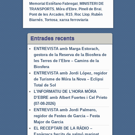
Memorial Estéfano Fabregat
,
MINISTERI DE
TRANSPORTS
,
Móra d'Ebre
,
Pinell de Brai
,
Pont de les Arcades
,
R15
,
Roc Llop
,
Rubén
Biarnés
,
Tortosa
,
xarxa ferroviaria
Entrades recents
ENTREVISTA amb Marga Estorach,
gestora de la Reserva de la Biosfera de
les Terres de l’Ebre – Camins de la
Biosfera
ENTREVISTA amb Jordi López, regidor
de Turisme de Móra la Nova – Eclipsi
Total de Sol
L’INFORMATIU DE L’HORA MÓRA
D’EBRE amb Albert Fuertes i Cel Prieto
(07-08-2026)
ENTREVISTA amb Jordi Palmero,
regidor de Festes de Garcia – Festa
Major de Garcia
EL RECEPTARI DE LA RÀDIO –
Espàrrecs farcits de salmó marinat,