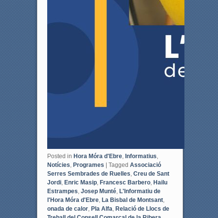
Posted in
Hora Móra d'Ebre
,
Informatius
,
Notícies
,
Programes
|
Tagged
Associació
Serres Sembrades de Ruelles
,
Creu de Sant
Jordi
,
Enric Masip
,
Francesc Barbero
,
Hailu
Estrampes
,
Josep Munté
,
L'Informatiu de
l'Hora Móra d'Ebre
,
La Bisbal de Montsant
,
onada de calor
,
Pla Alfa
,
Relació de Llocs de
Treball del Consell Comarcal de la Ribera