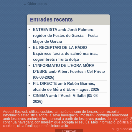
Post navigation
←
Older posts
Entrades recents
ENTREVISTA amb Jordi Palmero,
regidor de Festes de Garcia – Festa
Major de Garcia
EL RECEPTARI DE LA RÀDIO –
Espàrrecs farcits de salmó marinat,
cogombrets i fruita dolça
L’INFORMATIU DE L’HORA MÓRA
D’EBRE amb Albert Fuertes i Cel Prieto
(06-08-2026)
FIL DIRECTE amb Rubén Biarnés,
alcalde de Móra d’Ebre – agost 2026
CINEMA amb l’Aureli Villalbí (05-08-
2026)
Aquest lloc web utilitza cookies, tant pròpies com de tercers, per recopilar
informació estadística sobre la seva navegació i mostrar-li contingut relacionat
amb les seves preferències, generat a partir de les seves pautes de navegació. S
continua navegant, considerem que accepta el seu ús. Més informació.
política 
cookies
, clica l'enllaç per més informació.
© Associació Local de Ràdio Móra d'Ebre
plugin cooki
ACEPTAR