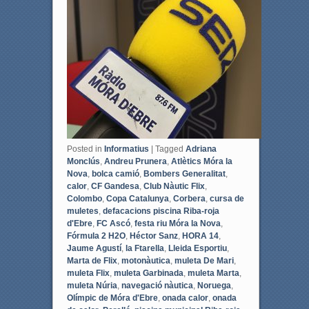
b
t
o
e
o
r
k
Posted in
Informatius
|
Tagged
Adriana
Monclús
,
Andreu Prunera
,
Atlètics Móra la
Nova
,
bolca camió
,
Bombers Generalitat
,
calor
,
CF Gandesa
,
Club Nàutic Flix
,
Colombo
,
Copa Catalunya
,
Corbera
,
cursa de
muletes
,
defacacions piscina Riba-roja
d'Ebre
,
FC Ascó
,
festa riu Móra la Nova
,
Fórmula 2 H2O
,
Héctor Sanz
,
HORA 14
,
Jaume Agustí
,
la Ftarella
,
Lleida Esportiu
,
Marta de Flix
,
motonàutica
,
muleta De Mari
,
muleta Flix
,
muleta Garbinada
,
muleta Marta
,
muleta Núria
,
navegació nàutica
,
Noruega
,
Olímpic de Móra d'Ebre
,
onada calor
,
onada