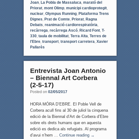
Joan
,
La Pobla de Massaluca
,
marató del
Priorat
,
mont Olimp
,
municipi cardioprotegit
,
nuclear
,
Olympus Running
,
Plataforma Trens
Dignes
,
Prat de Comte
,
Priorat
,
Ragna
Debats
,
reanimació cardiorespiratòria
,
recàrrega
,
recàrrega Ascó
,
Ricard Font
,
T-
330
,
taula de mobilitat
,
Terra Alta
,
Terres de
l'Ebre
,
transport
,
transport carretera
,
Xavier
Pallarès
Entrevista Joan Antonio
– Biennal Art Corbera
(2-5-17)
Posted on
02/05/2017
HORA MÓRA D’EBRE. El Poble Vell de
Corbera acull fins al 30 de juliol la cinquena
edició de la Biennal d’Art de Corbera d’Ebre
sobre els drets humans que en aquesta
edició es dedica als refugiats. Al programa
d’avui n’hem …
Continue reading
→