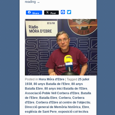
reading
→
F
T
Share
Post
a
w
c
i
e
t
b
t
o
e
o
r
k
Posted in
Hora Móra d'Ebre
|
Tagged
25 juliol
1938
,
80 anys Batalla de l'Ebre
,
80 anys
Batalla Ebre
,
80 anys inici Batalla de l'Ebre
,
Associació Poble Vell Corbera d'Ebre
,
Batalla
de l'Ebre
,
Batalla Ebre
,
Corbera
,
Corbera
d'Ebre
,
Corbera d'Ebre al centre de l'objectiu
,
Direcció general de Memòria històrica
,
Ebre
,
església de Sant Pere
,
exposició col·lectiva