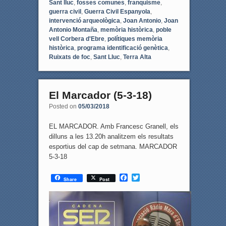
Sant lluc
,
fosses comunes
,
franquisme
,
guerra civil
,
Guerra Civil Espanyola
,
intervenció arqueològica
,
Joan Antonio
,
Joan
Antonio Montaña
,
memòria històrica
,
poble
vell Corbera d'Ebre
,
polítiques memòria
històrica
,
programa identificació genètica
,
Ruixats de foc
,
Sant Lluc
,
Terra Alta
El Marcador (5-3-18)
Posted on
05/03/2018
EL MARCADOR. Amb Francesc Granell, els
dilluns a les 13.20h analitzem els resultats
esportius del cap de setmana. MARCADOR
5-3-18
F
T
Share
Post
a
w
c
i
e
t
b
t
o
e
o
r