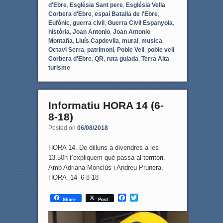
d'Ebre
,
Església Sant pere
,
Església Vella
Corbera d'Ebre
,
espai Batalla de l'Ebre
,
Eufònic
,
guerra civil
,
Guerra Civil Espanyola
,
història
,
Joan Antonio
,
Joan Antonio
Montaña
,
Lluís Capdevila
,
mural
,
musica
,
Octavi Serra
,
patrimoni
,
Poble Vell
,
poble vell
Corbera d'Ebre
,
QR
,
ruta guiada
,
Terra Alta
,
turisme
Informatiu HORA 14 (6-
8-18)
Posted on
06/08/2018
HORA 14. De dilluns a divendres a les
13.50h t’expliquem què passa al territori.
Amb Adriana Monclús i Andreu Prunera.
HORA_14_6-8-18
F
T
Share
Post
a
w
c
i
e
t