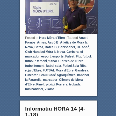
k
Posted in
Hora Móra d'Ebre
|
Tagged
Agustí
Fornós
,
Arnes
,
Ascó B
,
Atlètics de Móra la
Nova
,
Batea
,
Batea B
,
Benissanet
,
CF Ascó
,
Club Handbol Móra la Nova
,
Corbera
,
el
marcador
,
esport
,
esports
,
Falset
,
Flix
,
futbol
,
futbol 7 femení
,
futbol 7 Terres de l'Ebre
,
futbol femení
,
futbol sala
,
Futbol Sala Riba-
roja d'Ebre
,
FUTSAL Móra d'Ebre
,
Gandesa
,
Ginestar
,
Grau Bladé Agroquímics
,
handbol
,
la Fatarella
,
marcador
,
Olímpic de Móra
d'Ebre
,
Pinell
,
pitxixi
,
Porrera
,
trobada
minihandbol
,
Vilalba
Informatiu HORA 14 (4-
1-18)