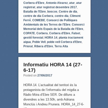
Corbera d'Ebre
,
Antonio Alvarez
,
atur
,
atur
registrat
,
atur registrat desembre 2017
,
Batalla de l'Ebre
,
boscos
,
Centre de dia
,
centre de dia Corbera
,
centre dia
,
Climent
Ferré
,
COMEBE
,
Consorci de Polítiques
Ambientals de les Terres de l'Ebre
,
Consorci
Memorial dels Espais de la Batalla de l'Ebre
,
COPATE
,
Corbera
,
Corbera d'Ebre
,
Falset
,
gestió forestal
,
HORA 14
,
planta tractament
aigua
,
Poble Vell
,
poble vell Corbera d'Ebre
,
Priorat
,
Ribera d'Ebre
,
Terra Alta
Informatiu HORA 14 (27-
6-17)
Posted on
27/06/2017
HORA 14. L’actualitat del territori és la
protagonista de l’informatiu del migdia a
Ràdio Móra d’Ebre SER. De dilluns a
divendres a les 13.50h, amb Adriana
Monclús i Andreu Prunera. HORA_14_27-6-