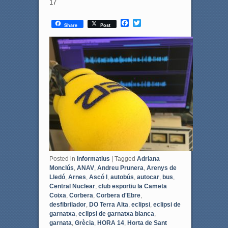
17
F
T
Share
Post
a
w
c
i
e
t
b
t
o
e
o
r
k
Posted in
Informatius
|
Tagged
Adriana
Monclús
,
ANAV
,
Andreu Prunera
,
Arenys de
Lledó
,
Arnes
,
Ascó I
,
autobús
,
autocar
,
bus
,
Central Nuclear
,
club esportiu la Cameta
Coixa
,
Corbera
,
Corbera d'Ebre
,
desfibrilador
,
DO Terra Alta
,
eclipsi
,
eclipsi de
garnatxa
,
eclipsi de garnatxa blanca
,
garnata
,
Grècia
,
HORA 14
,
Horta de Sant