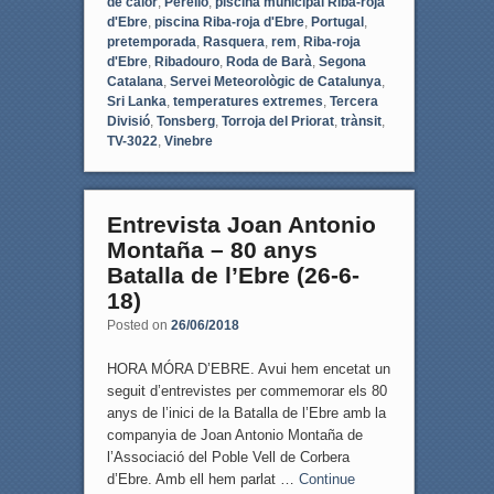
de calor
,
Perelló
,
piscina municipal Riba-roja
d'Ebre
,
piscina Riba-roja d'Ebre
,
Portugal
,
pretemporada
,
Rasquera
,
rem
,
Riba-roja
d'Ebre
,
Ribadouro
,
Roda de Barà
,
Segona
Catalana
,
Servei Meteorològic de Catalunya
,
Sri Lanka
,
temperatures extremes
,
Tercera
Divisió
,
Tonsberg
,
Torroja del Priorat
,
trànsit
,
TV-3022
,
Vinebre
Entrevista Joan Antonio
Montaña – 80 anys
Batalla de l’Ebre (26-6-
18)
Posted on
26/06/2018
HORA MÓRA D’EBRE. Avui hem encetat un
seguit d’entrevistes per commemorar els 80
anys de l’inici de la Batalla de l’Ebre amb la
companyia de Joan Antonio Montaña de
l’Associació del Poble Vell de Corbera
d’Ebre. Amb ell hem parlat …
Continue