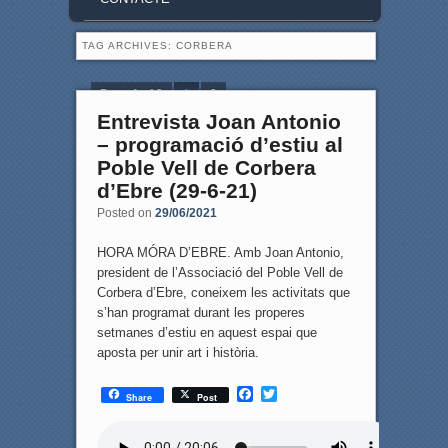
TAG ARCHIVES:
CORBERA
Page 1 of 2
1
2
Entrevista Joan Antonio
– programació d’estiu al
Poble Vell de Corbera
d’Ebre (29-6-21)
Posted on
29/06/2021
HORA MÓRA D’EBRE. Amb Joan Antonio,
president de l’Associació del Poble Vell de
Corbera d’Ebre, coneixem les activitats que
s’han programat durant les properes
setmanes d’estiu en aquest espai que
aposta per unir art i història.
F
T
Share
Post
a
w
c
i
e
t