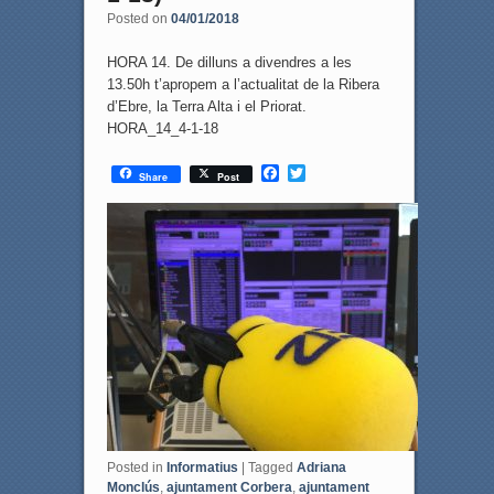
Posted on
04/01/2018
HORA 14. De dilluns a divendres a les
13.50h t’apropem a l’actualitat de la Ribera
d’Ebre, la Terra Alta i el Priorat.
HORA_14_4-1-18
F
T
Share
Post
a
w
c
i
e
t
b
t
o
e
o
r
k
Posted in
Informatius
|
Tagged
Adriana
Monclús
,
ajuntament Corbera
,
ajuntament