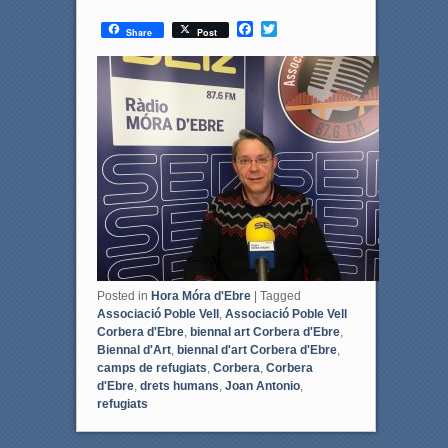
F
T
Share
Post
a
w
c
i
e
t
b
t
o
e
o
r
k
Posted in
Hora Móra d'Ebre
|
Tagged
Associació Poble Vell
,
Associació Poble Vell
Corbera d'Ebre
,
biennal art Corbera d'Ebre
,
Biennal d'Art
,
biennal d'art Corbera d'Ebre
,
camps de refugiats
,
Corbera
,
Corbera
d'Ebre
,
drets humans
,
Joan Antonio
,
refugiats