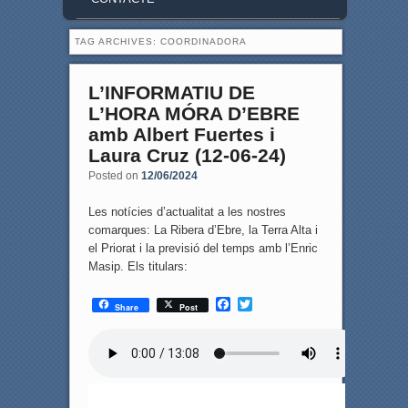
TAG ARCHIVES:
COORDINADORA
L’INFORMATIU DE
L’HORA MÓRA D’EBRE
amb Albert Fuertes i
Laura Cruz (12-06-24)
Posted on
12/06/2024
Les notícies d’actualitat a les nostres
comarques: La Ribera d’Ebre, la Terra Alta i
el Priorat i la previsió del temps amb l’Enric
Masip. Els titulars:
F
T
Share
Post
a
w
c
i
e
t
b
t
o
e
o
r
k