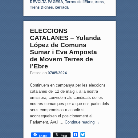
REVOLTA PAGESA
,
Terres de l'Ebre
,
trens
,
Trens Dignes
,
xerrada
ELECCIONS
CATALANES – Yolanda
López de Comuns
Sumar i Eva Amposta
de Movem Terres de
l’Ebre
Posted on
07/05/2024
Continuem en campanya per les eleccions
catalanes del 12 de maig i, a la nostra
emissora, convidem als candidats de les
nostres comarques per a que ens parlin dels
seus compromisos a assolir si
aconsegueixen el posicionament al
Parlament. Avui …
Continue reading
→
F
T
Share
Post