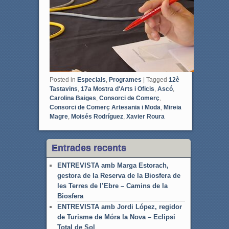
Posted in
Especials
,
Programes
|
Tagged
12è
Tastavins
,
17a Mostra d'Arts i Oficis
,
Ascó
,
Carolina Baiges
,
Consorci de Comerç
,
Consorci de Comerç Artesania i Moda
,
Mireia
Magre
,
Moisés Rodríguez
,
Xavier Roura
Entrades recents
ENTREVISTA amb Marga Estorach,
gestora de la Reserva de la Biosfera de
les Terres de l’Ebre – Camins de la
Biosfera
ENTREVISTA amb Jordi López, regidor
de Turisme de Móra la Nova – Eclipsi
Total de Sol