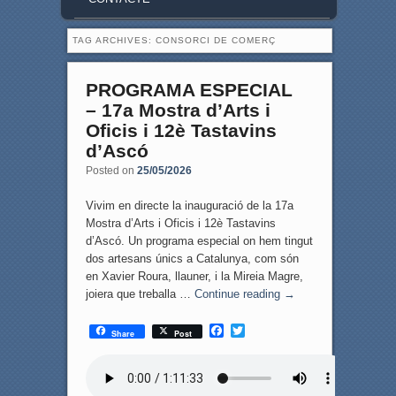
TAG ARCHIVES:
CONSORCI DE COMERÇ
PROGRAMA ESPECIAL
– 17a Mostra d’Arts i
Oficis i 12è Tastavins
d’Ascó
Posted on
25/05/2026
Vivim en directe la inauguració de la 17a
Mostra d’Arts i Oficis i 12è Tastavins
d’Ascó. Un programa especial on hem tingut
dos artesans únics a Catalunya, com són
en Xavier Roura, llauner, i la Mireia Magre,
joiera que treballa …
Continue reading
→
F
T
Share
Post
a
w
c
i
e
t
b
t