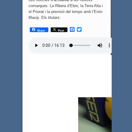
comarques: La Ribera d’Ebre, la Terra Alta i
el Priorat i la previsió del temps amb l’Enric
Masip. Els titulars:
F
T
Share
Post
a
w
c
i
e
t
b
t
o
e
o
r
k