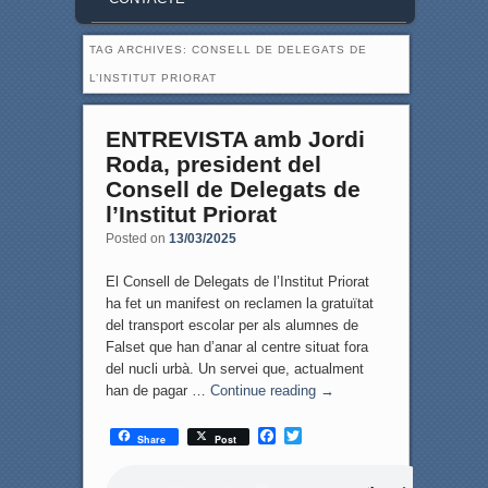
TAG ARCHIVES:
CONSELL DE DELEGATS DE
L’INSTITUT PRIORAT
ENTREVISTA amb Jordi
Roda, president del
Consell de Delegats de
l’Institut Priorat
Posted on
13/03/2025
El Consell de Delegats de l’Institut Priorat
ha fet un manifest on reclamen la gratuïtat
del transport escolar per als alumnes de
Falset que han d’anar al centre situat fora
del nucli urbà. Un servei que, actualment
han de pagar …
Continue reading
→
F
T
Share
Post
a
w
c
i
e
t