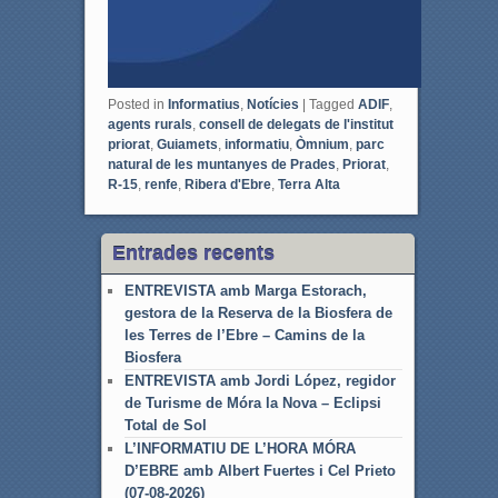
Posted in
Informatius
,
Notícies
|
Tagged
ADIF
,
agents rurals
,
consell de delegats de l'institut
priorat
,
Guiamets
,
informatiu
,
Òmnium
,
parc
natural de les muntanyes de Prades
,
Priorat
,
R-15
,
renfe
,
Ribera d'Ebre
,
Terra Alta
Entrades recents
ENTREVISTA amb Marga Estorach,
gestora de la Reserva de la Biosfera de
les Terres de l’Ebre – Camins de la
Biosfera
ENTREVISTA amb Jordi López, regidor
de Turisme de Móra la Nova – Eclipsi
Total de Sol
L’INFORMATIU DE L’HORA MÓRA
D’EBRE amb Albert Fuertes i Cel Prieto
(07-08-2026)