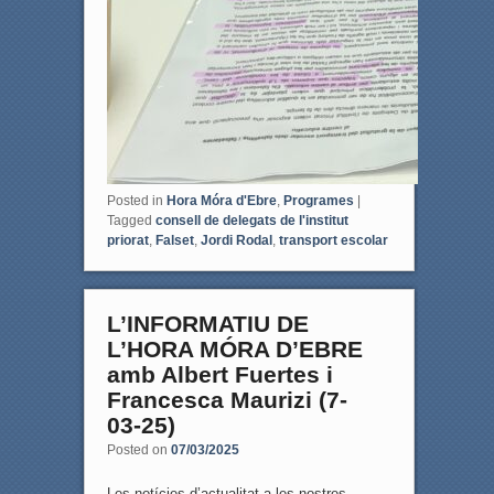
Posted in
Hora Móra d'Ebre
,
Programes
|
Tagged
consell de delegats de l'institut
priorat
,
Falset
,
Jordi Rodal
,
transport escolar
L’INFORMATIU DE
L’HORA MÓRA D’EBRE
amb Albert Fuertes i
Francesca Maurizi (7-
03-25)
Posted on
07/03/2025
Les notícies d’actualitat a les nostres