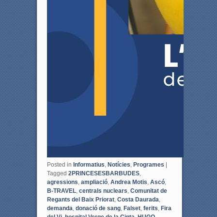
Posted in
Informatius
,
Notícies
,
Programes
|
Tagged
2PRINCESESBARBUDES
,
agressions
,
ampliació
,
Andrea Motis
,
Ascó
,
B-TRAVEL
,
centrals nuclears
,
Comunitat de
Regants del Baix Priorat
,
Costa Daurada
,
demanda
,
donació de sang
,
Falset
,
ferits
,
Fira
del Vi
,
hospital Verge de la Cinta
,
HUGO