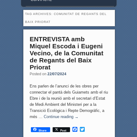
TAG ARCHIVES:
COMUNITAT DE REGANTS DEL
BAIX PRIORAT
ENTREVISTA amb
Miquel Escoda i Eugeni
Vecino, de la Comunitat
de Regants del Baix
Priorat
Posted on
22/07/2024
Ens parlen de l’anunci de les obres per
connectar el pantà dels Guiamets amb el riu
Ebre i de la reunió amb el secretari d’Estat
de Medi Ambient del Ministeri per a la
Transició Ecològica i Repte Demogràfic, a
més …
Continue reading
→
F
T
Share
Post
a
w