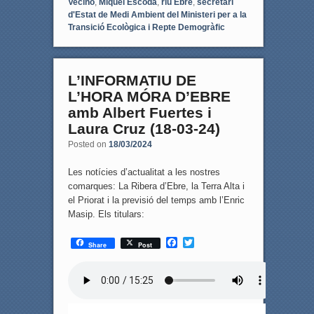
Vecino
,
Miquel Escoda
,
riu Ebre
,
secretari
d'Estat de Medi Ambient del Ministeri per a la
Transició Ecològica i Repte Demogràfic
L’INFORMATIU DE
L’HORA MÓRA D’EBRE
amb Albert Fuertes i
Laura Cruz (18-03-24)
Posted on
18/03/2024
Les notícies d’actualitat a les nostres
comarques: La Ribera d’Ebre, la Terra Alta i
el Priorat i la previsió del temps amb l’Enric
Masip. Els titulars:
F
T
Share
Post
a
w
c
i
e
t
b
t
o
e
o
r