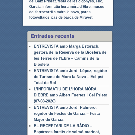
del Baix Priorat
,
festa de les cigonyes
,
Flix
,
Garcia
,
informatiu hora móra d'Ebre
,
museu
del ferrocarril a móra la nova
,
parcs
fotovoltaics
,
pas de barca de Miravet
Entrades recents
ENTREVISTA amb Marga Estorach,
gestora de la Reserva de la Biosfera de
les Terres de l’Ebre – Camins de la
Biosfera
ENTREVISTA amb Jordi López, regidor
de Turisme de Móra la Nova – Eclipsi
Total de Sol
L’INFORMATIU DE L’HORA MÓRA
D’EBRE amb Albert Fuertes i Cel Prieto
(07-08-2026)
ENTREVISTA amb Jordi Palmero,
regidor de Festes de Garcia – Festa
Major de Garcia
EL RECEPTARI DE LA RÀDIO –
Espàrrecs farcits de salmó marinat,