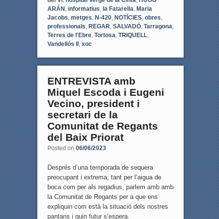
ARÁN
,
informatius
,
la Fatarella
,
Maria
Jacobs
,
metges
,
N-420
,
NOTÍCIES
,
obres
,
professionals
,
REGAR
,
SALVADÓ
,
Tarragona
,
Terres de l'Ebre
,
Tortosa
,
TRIQUELL
,
Vandellós II
,
xoc
ENTREVISTA amb
Miquel Escoda i Eugeni
Vecino, president i
secretari de la
Comunitat de Regants
del Baix Priorat
Posted on
06/06/2023
Després d’una temporada de sequera
preocupant i extrema, tant per l’aigua de
boca com per als regadius, parlem amb amb
la Comunitat de Regants per a que ens
expliquin com està la situació dels nostres
pantans i quin futur s’espera.