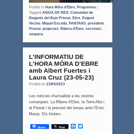
Posted in
Hora Móra d'Ebre
,
Programes
|
Tagged
AIGUA DE REG
,
Comunitat de
Regants del Baix Priorat
,
Ebre
,
Eugeni
Vecino
,
Miquel Escoda
,
PANTANS
,
president
,
Priorat
,
projectes
,
Ribera d'Ebre
,
secretari
,
sequera
L’INFORMATIU DE
L’HORA MÓRA D’EBRE
amb Albert Fuertes i
Laura Cruz (23-05-23)
Posted on
23/05/2023
Les notícies d’actualitat a les nostres
comarques: La Ribera d’Ebre, la Terra Alta i
el Priorat i la previsió del temps amb l’Enric
Masip. Els titulars:
F
T
Share
Post
a
w