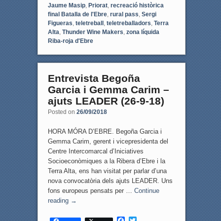
Jaume Masip
,
Priorat
,
recreació històrica
final Batalla de l'Ebre
,
rural pass
,
Sergi
Figueras
,
teletreball
,
teletreballadors
,
Terra
Alta
,
Thunder Wine Makers
,
zona líquida
Riba-roja d'Ebre
Entrevista Begoña
Garcia i Gemma Carim –
ajuts LEADER (26-9-18)
Posted on
26/09/2018
HORA MÓRA D’EBRE. Begoña Garcia i
Gemma Carim, gerent i vicepresidenta del
Centre Intercomarcal d’Iniciatives
Socioeconòmiques a la Ribera d’Ebre i la
Terra Alta, ens han visitat per parlar d’una
nova convocatòria dels ajuts LEADER. Uns
fons europeus pensats per …
Continue
reading
→
F
T