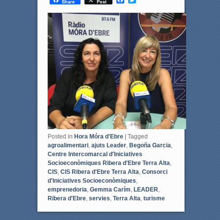
Share
Post
a
w
c
i
e
t
b
t
o
e
o
r
k
Posted in
Hora Móra d'Ebre
|
Tagged
agroalimentari
,
ajuts Leader
,
Begoña Garcia
,
Centre Intercomarcal d'Iniciatives
Socioeconòmiques Ribera d'Ebre Terra Alta
,
CIS
,
CIS Ribera d'Ebre Terra Alta
,
Consorci
d'Iniciatives Socioeconòmiques
,
emprenedoria
,
Gemma Carím
,
LEADER
,
Ribera d'Ebre
,
servies
,
Terra Alta
,
turisme