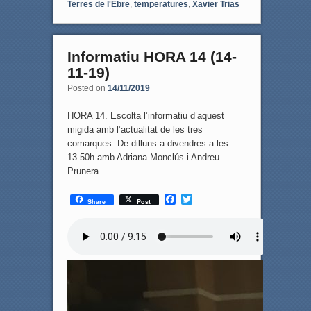
Terres de l'Ebre
,
temperatures
,
Xavier Trias
Informatiu HORA 14 (14-
11-19)
Posted on
14/11/2019
HORA 14. Escolta l’informatiu d’aquest
migida amb l’actualitat de les tres
comarques. De dilluns a divendres a les
13.50h amb Adriana Monclús i Andreu
Prunera.
F
T
Share
Post
a
w
c
i
e
t
b
t
o
e
o
r
k