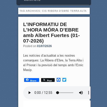
TAG ARCHIVES:
CIS RIBERA D’EBRE TERRA ALTA
L’INFORMATIU DE
L’HORA MÓRA D’EBRE
amb Albert Fuertes (01-
07-2026)
Posted on
01/07/2026
Les notícies d’actualitat a les nostres
comarques: La Ribera d’Ebre, la Terra Alta i
el Priorat i la previsió del temps amb l’Enric
Masip.
F
T
Share
Post
a
w
c
i
e
t
b
t
o
e
o
r
k