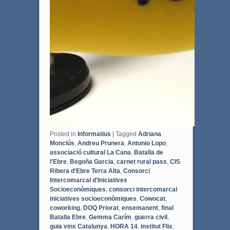
Posted in
Informatius
|
Tagged
Adriana
Monclús
,
Andreu Prunera
,
Antonio Lopo
,
associació cultural La Cana
,
Batalla de
l'Ebre
,
Begoña Garcia
,
carnet rural pass
,
CIS
Ribera d'Ebre Terra Alta
,
Consorci
Intercomarcal d'Iniciatives
Socioeconòmiques
,
consorci intercomarcal
iniciatives socioeconòmiques
,
Cowocat
,
coworking
,
DOQ Priorat
,
ensemanent
,
final
Batalla Ebre
,
Gemma Carím
,
guerra civil
,
guia vins Catalunya
,
HORA 14
,
institut Flix
,