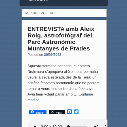
TAG ARCHIVES:
CEL
ENTREVISTA amb Aleix
Roig, astrofotògraf del
Parc Astronòmic
Muntanyes de Prades
Posted on
20/09/2023
Aquesta setmana passada, el cometa
Nishimura s’apropava al Sol i ens permetia
veure la seva estelada des de la Terra; un
històric fenomen astronòmic que no podrem
tornar a veure fins dintre d’uns 400 anys.
Avui hem volgut parlar amb …
Continue
reading
→
F
T
Share
Post
a
w
c
i
e
t