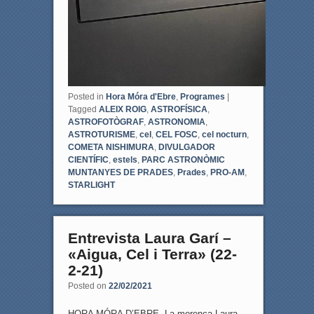
Posted in
Hora Móra d'Ebre
,
Programes
|
Tagged
ALEIX ROIG
,
ASTROFÍSICA
,
ASTROFOTÒGRAF
,
ASTRONOMIA
,
ASTROTURISME
,
cel
,
CEL FOSC
,
cel nocturn
,
COMETA NISHIMURA
,
DIVULGADOR
CIENTÍFIC
,
estels
,
PARC ASTRONÒMIC
MUNTANYES DE PRADES
,
Prades
,
PRO-AM
,
STARLIGHT
Entrevista Laura Garí –
«Aigua, Cel i Terra» (22-
2-21)
Posted on
22/02/2021
HORA MÓRA D’EBRE. La morenca Laura