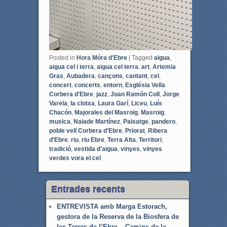
Posted in
Hora Móra d'Ebre
|
Tagged
aigua
,
aigua cel i terra
,
aigua cel terra
,
art
,
Artemia
Gras
,
Aubadera
,
cançons
,
cantant
,
cel
,
concert
,
concerts
,
entorn
,
Església Vella
Corbera d'Ebre
,
jazz
,
Joan Ramón Coll
,
Jorge
Varela
,
la clotxa
,
Laura Garí
,
Liceu
,
Luís
Chacón
,
Majorales del Masroig
,
Masroig
,
musica
,
Naiade Martínez
,
Paisatge
,
pandero
,
poble vell Corbera d'Ebre
,
Priorat
,
Ribera
d'Ebre
,
riu
,
riu Ebre
,
Terra Alta
,
Territori
,
tradició
,
vestida d'aigua
,
vinyes
,
vinyes
verdes vora el cel
Entrades recents
ENTREVISTA amb Marga Estorach,
gestora de la Reserva de la Biosfera de
les Terres de l’Ebre – Camins de la