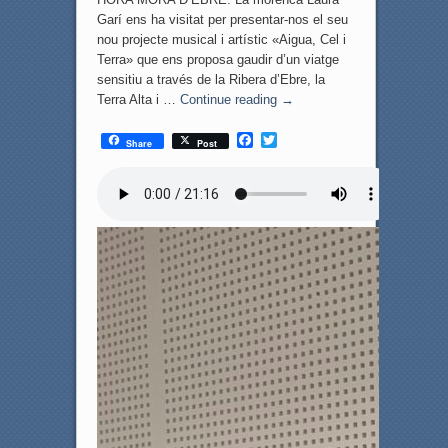
Garí ens ha visitat per presentar-nos el seu
nou projecte musical i artístic «Aigua, Cel i
Terra» que ens proposa gaudir d’un viatge
sensitiu a través de la Ribera d’Ebre, la
Terra Alta i …
Continue reading
→
F
T
Share
Post
a
w
c
i
e
t
b
t
o
e
o
r
k