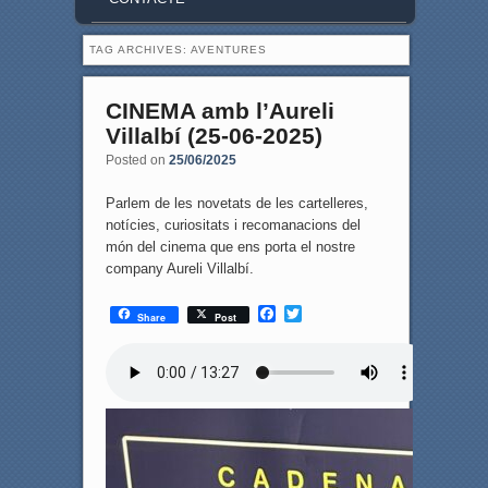
TAG ARCHIVES:
AVENTURES
CINEMA amb l’Aureli
Villalbí (25-06-2025)
Posted on
25/06/2025
Parlem de les novetats de les cartelleres,
notícies, curiositats i recomanacions del
món del cinema que ens porta el nostre
company Aureli Villalbí.
F
T
Share
Post
a
w
c
i
e
t
b
t
o
e
o
r
k