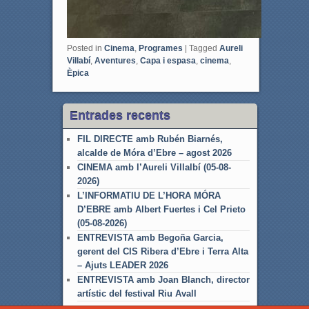
Posted in
Cinema
,
Programes
|
Tagged
Aureli
Villabí
,
Aventures
,
Capa i espasa
,
cinema
,
Èpica
Entrades recents
FIL DIRECTE amb Rubén Biarnés,
alcalde de Móra d’Ebre – agost 2026
CINEMA amb l’Aureli Villalbí (05-08-
2026)
L’INFORMATIU DE L’HORA MÓRA
D’EBRE amb Albert Fuertes i Cel Prieto
(05-08-2026)
ENTREVISTA amb Begoña Garcia,
gerent del CIS Ribera d’Ebre i Terra Alta
– Ajuts LEADER 2026
ENTREVISTA amb Joan Blanch, director
artístic del festival Riu Avall