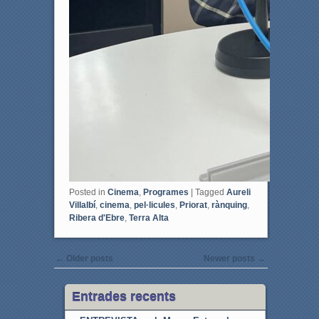
Posted in
Cinema
,
Programes
|
Tagged
Aureli
Villalbí
,
cinema
,
pel·licules
,
Priorat
,
rànquing
,
Ribera d'Ebre
,
Terra Alta
Post navigation
←
Older posts
Newer posts
→
Entrades recents