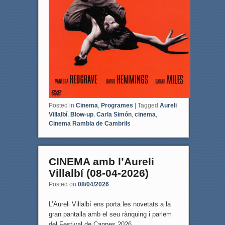
Posted in
Cinema
,
Programes
|
Tagged
Aureli
Villalbí
,
Blow-up
,
Carla Simón
,
cinema
,
Cinema Rambla de Cambrils
CINEMA amb l’Aureli
Villalbí (08-04-2026)
Posted on
08/04/2026
L’Aureli Villalbí ens porta les novetats a la
gran pantalla amb el seu rànquing i parlem
del Festival de Cannes 2026.