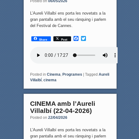
Posted on
06/05/2026
L’Aureli Villalbí ens porta les novetats a la
gran pantalla amb el seu rànquing i parlem
del Festival de Cannes.
F
T
Share
Post
a
w
c
i
e
t
b
t
o
e
o
r
k
Posted in
Cinema
,
Programes
|
Tagged
Aureli
Villalbí
,
cinema
CINEMA amb l’Aureli
Villalbí (22-04-2026)
Posted on
22/04/2026
L’Aureli Villalbí ens porta les novetats a la
gran pantalla amb el seu rànquing i parlem