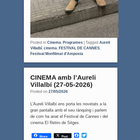
Posted in
Cinema
,
Programes
|
Tagged
Aureli
Villalbí
,
cinema
,
FESTIVAL DE CANNES
,
Festival Monfilmat d'Amposta
CINEMA amb l’Aureli
Villalbí (27-05-2026)
Posted on
27/05/2026
L’Aureli Villalbí ens porta les novetats a la
gran pantalla amb el seu rànquing i parlem
de com ha anat el Festival de Cannes i del
cinema El Retiro de Sitges.
F
T
Share
Post