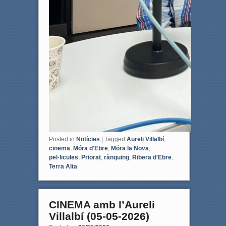
Posted in
Notícies
|
Tagged
Aureli Villalbí
,
cinema
,
Móra d'Ebre
,
Móra la Nova
,
pel·licules
,
Priorat
,
rànquing
,
Ribera d'Ebre
,
Terra Alta
CINEMA amb l’Aureli
Villalbí (05-05-2026)