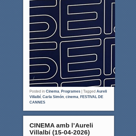
Posted in
Cinema
,
Programes
|
Tagged
Aureli
Villalbí
,
Carla Simón
,
cinema
,
FESTIVAL DE
CANNES
CINEMA amb l’Aureli
Villalbí (15-04-2026)