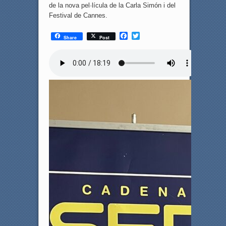
de la nova pel·lícula de la Carla Simón i del
Festival de Cannes.
F
T
Share
Post
a
w
c
i
e
t
b
t
o
e
o
r
k