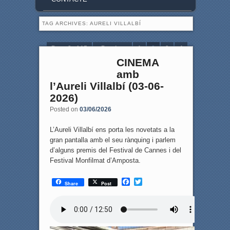
TAG ARCHIVES:
AURELI VILLALBÍ
Page 2 of 15
‹ Previous
1
2
3
4
CINEMA
5
Next ›
Last »
amb
l’Aureli Villalbí (03-06-
2026)
Posted on
03/06/2026
L’Aureli Villalbí ens porta les novetats a la
gran pantalla amb el seu rànquing i parlem
d’alguns premis del Festival de Cannes i del
Festival Monfilmat d’Amposta.
F
T
Share
Post
a
w
c
i
e
t
b
t
o
e