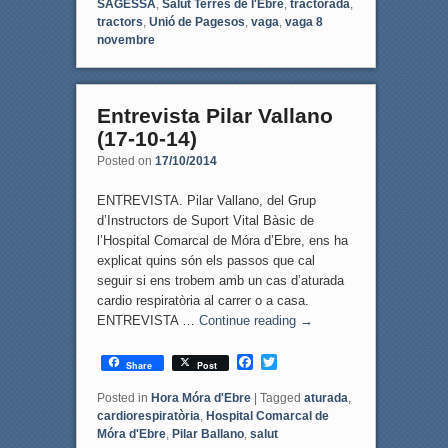
SAGESSA
,
Salut Terres de l'Ebre
,
tractorada
,
tractors
,
Unió de Pagesos
,
vaga
,
vaga 8
novembre
Entrevista Pilar Vallano
(17-10-14)
Posted on
17/10/2014
ENTREVISTA. Pilar Vallano, del Grup
d’Instructors de Suport Vital Bàsic de
l’Hospital Comarcal de Móra d’Ebre, ens ha
explicat quins són els passos que cal
seguir si ens trobem amb un cas d’aturada
cardio respiratòria al carrer o a casa.
ENTREVISTA …
Continue reading
→
F
T
Share
Post
a
w
c
i
Posted in
Hora Móra d'Ebre
|
Tagged
aturada
,
e
t
cardiorespiratòria
,
Hospital Comarcal de
b
t
Móra d'Ebre
,
Pilar Ballano
,
salut
o
e