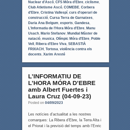
Nuclear d'Ascó
,
CFS Móra d'Ebre
,
ciclisme
,
Club Atletisme Ascó
,
COMEBE
,
Corbera
d'Ebre
,
Cristina Vallespí
,
curs d'operari de
construcció
,
Cursa Terra de Garnatxes
,
Daria Ana Belgum
,
esports
,
Gandesa
,
L'Informatiu de l'Hora Móra d'Ebre
,
Manu
Usach
,
Mario Stefanov
,
Mundial Màster de
natació
,
musica
,
Olímpic Móra d'Ebre
,
Poble
Vell
,
Ribera d'Ebre Viva
,
SEBASTIÀ
FRIXACH
,
Tortosa
,
violència contra els
docents
,
Xarim Aresté
L’INFORMATIU DE
L’HORA MÓRA D’EBRE
amb Albert Fuertes i
Laura Cruz (04-09-23)
Posted on
04/09/2023
Les notícies d’actualitat a les nostres
comarques: La Ribera d’Ebre, la Terra Alta i
el Priorat i la previsió del temps amb l’Enric