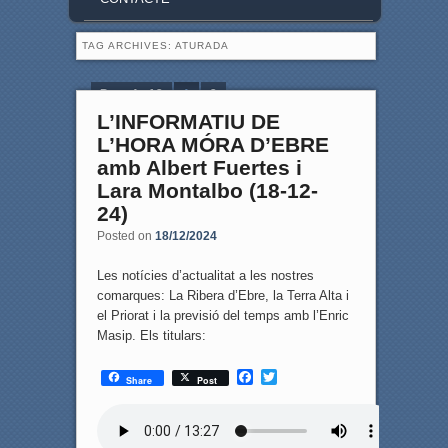
TAG ARCHIVES:
ATURADA
Page 1 of 2
1
2
L’INFORMATIU DE
L’HORA MÓRA D’EBRE
amb Albert Fuertes i
Lara Montalbo (18-12-
24)
Posted on
18/12/2024
Les notícies d’actualitat a les nostres
comarques: La Ribera d’Ebre, la Terra Alta i
el Priorat i la previsió del temps amb l’Enric
Masip. Els titulars:
F
T
Share
Post
a
w
c
i
e
t
b
t