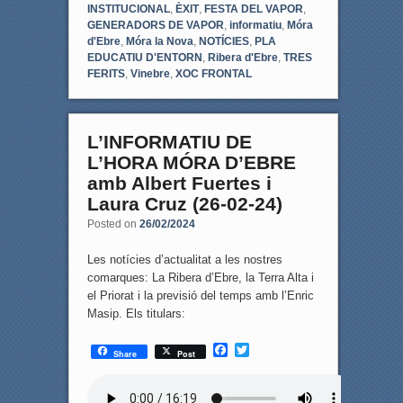
INSTITUCIONAL
,
ÈXIT
,
FESTA DEL VAPOR
,
GENERADORS DE VAPOR
,
informatiu
,
Móra
d'Ebre
,
Móra la Nova
,
NOTÍCIES
,
PLA
EDUCATIU D'ENTORN
,
Ribera d'Ebre
,
TRES
FERITS
,
Vinebre
,
XOC FRONTAL
L’INFORMATIU DE
L’HORA MÓRA D’EBRE
amb Albert Fuertes i
Laura Cruz (26-02-24)
Posted on
26/02/2024
Les notícies d’actualitat a les nostres
comarques: La Ribera d’Ebre, la Terra Alta i
el Priorat i la previsió del temps amb l’Enric
Masip. Els titulars:
F
T
Share
Post
a
w
c
i
e
t