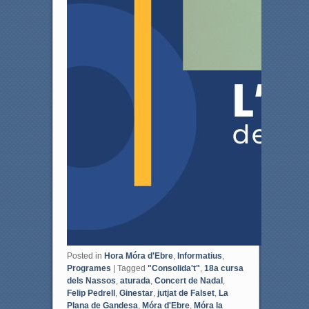
Posted in
Hora Móra d'Ebre
,
Informatius
,
Programes
|
Tagged
"Consolida't"
,
18a cursa
dels Nassos
,
aturada
,
Concert de Nadal
,
Felip Pedrell
,
Ginestar
,
jutjat de Falset
,
La
Plana de Gandesa
,
Móra d'Ebre
,
Móra la