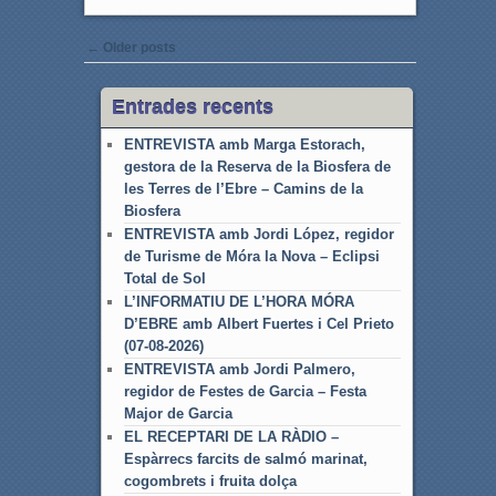
o
r
k
Post navigation
←
Older posts
Entrades recents
ENTREVISTA amb Marga Estorach,
gestora de la Reserva de la Biosfera de
les Terres de l’Ebre – Camins de la
Biosfera
ENTREVISTA amb Jordi López, regidor
de Turisme de Móra la Nova – Eclipsi
Total de Sol
L’INFORMATIU DE L’HORA MÓRA
D’EBRE amb Albert Fuertes i Cel Prieto
(07-08-2026)
ENTREVISTA amb Jordi Palmero,
regidor de Festes de Garcia – Festa
Major de Garcia
EL RECEPTARI DE LA RÀDIO –
Espàrrecs farcits de salmó marinat,
cogombrets i fruita dolça