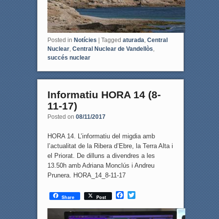
Posted in
Notícies
|
Tagged
aturada
,
Central
Nuclear
,
Central Nuclear de Vandellòs
,
succés nuclear
Informatiu HORA 14 (8-
11-17)
Posted on
08/11/2017
HORA 14. L’informatiu del migdia amb
l’actualitat de la Ribera d’Ebre, la Terra Alta i
el Priorat. De dilluns a divendres a les
13.50h amb Adriana Monclús i Andreu
Prunera. HORA_14_8-11-17
F
T
Share
Post
a
w
c
i
e
t