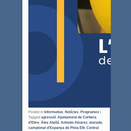
Posted in
Informatius
,
Notícies
,
Programes
|
Tagged
agressió
,
Ajuntament de Corbera
d'Ebre
,
Àlex Alañá
,
Antonio Alvarez
,
aturada
,
campionat d'Espanya de Pista Elit
,
Central