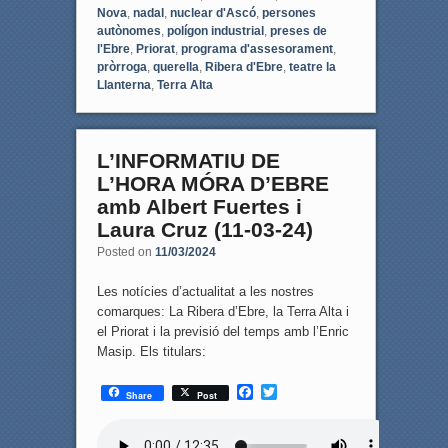
Nova
,
nadal
,
nuclear d'Ascó
,
persones
autònomes
,
polígon industrial
,
preses de
l'Ebre
,
Priorat
,
programa d'assesorament
,
pròrroga
,
querella
,
Ribera d'Ebre
,
teatre la
Llanterna
,
Terra Alta
L’INFORMATIU DE
L’HORA MÓRA D’EBRE
amb Albert Fuertes i
Laura Cruz (11-03-24)
Posted on
11/03/2024
Les notícies d’actualitat a les nostres
comarques: La Ribera d’Ebre, la Terra Alta i
el Priorat i la previsió del temps amb l’Enric
Masip. Els titulars:
F
T
Share
Post
a
w
c
i
e
t