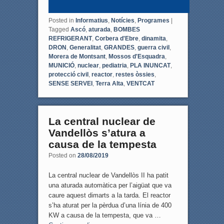
Posted in
Informatius
,
Notícies
,
Programes
|
Tagged
Ascó
,
aturada
,
BOMBES
REFRIGERANT
,
Corbera d'Ebre
,
dinamita
,
DRON
,
Generalitat
,
GRANDES
,
guerra civil
,
Morera de Montsant
,
Mossos d'Esquadra
,
MUNICIÓ
,
nuclear
,
pediatria
,
PLA INUNCAT
,
protecció civil
,
reactor
,
restes òssies
,
SENSE SERVEI
,
Terra Alta
,
VENTCAT
La central nuclear de
Vandellòs s’atura a
causa de la tempesta
Posted on
28/08/2019
La central nuclear de Vandellòs II ha patit
una aturada automàtica per l’aigüat que va
caure aquest dimarts a la tarda. El reactor
s’ha aturat per la pèrdua d’una línia de 400
KW a causa de la tempesta, que va …