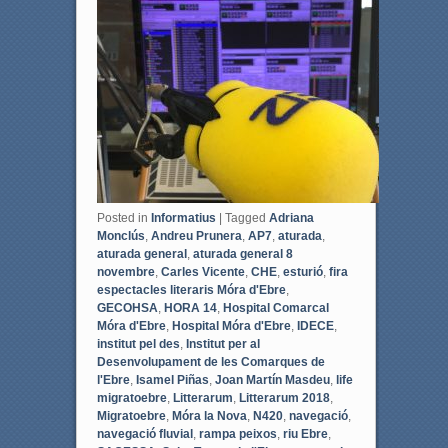
b
t
o
e
o
r
k
Posted in
Informatius
|
Tagged
Adriana
Monclús
,
Andreu Prunera
,
AP7
,
aturada
,
aturada general
,
aturada general 8
novembre
,
Carles Vicente
,
CHE
,
esturió
,
fira
espectacles literaris Móra d'Ebre
,
GECOHSA
,
HORA 14
,
Hospital Comarcal
Móra d'Ebre
,
Hospital Móra d'Ebre
,
IDECE
,
institut pel des
,
Institut per al
Desenvolupament de les Comarques de
l'Ebre
,
Isamel Piñas
,
Joan Martín Masdeu
,
life
migratoebre
,
Litterarum
,
Litterarum 2018
,
Migratoebre
,
Móra la Nova
,
N420
,
navegació
,
navegació fluvial
,
rampa peixos
,
riu Ebre
,