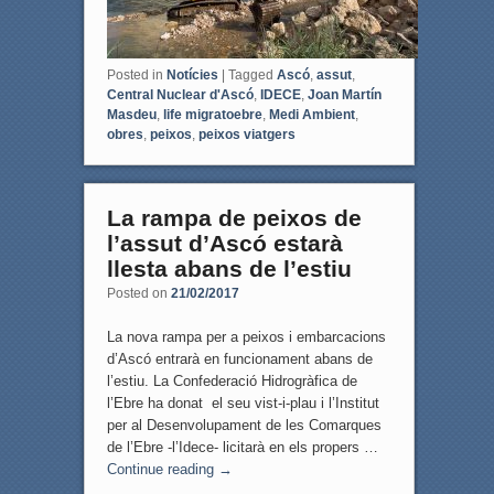
Posted in
Notícies
|
Tagged
Ascó
,
assut
,
Central Nuclear d'Ascó
,
IDECE
,
Joan Martín
Masdeu
,
life migratoebre
,
Medi Ambient
,
obres
,
peixos
,
peixos viatgers
La rampa de peixos de
l’assut d’Ascó estarà
llesta abans de l’estiu
Posted on
21/02/2017
La nova rampa per a peixos i embarcacions
d’Ascó entrarà en funcionament abans de
l’estiu. La Confederació Hidrogràfica de
l’Ebre ha donat el seu vist-i-plau i l’Institut
per al Desenvolupament de les Comarques
de l’Ebre -l’Idece- licitarà en els propers …
Continue reading
→