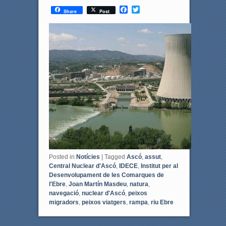
F
T
Share
Post
a
w
c
i
e
t
b
t
o
e
o
r
k
Posted in
Notícies
|
Tagged
Ascó
,
assut
,
Central Nuclear d'Ascó
,
IDECE
,
Institut per al
Desenvolupament de les Comarques de
l'Ebre
,
Joan Martín Masdeu
,
natura
,
navegació
,
nuclear d'Ascó
,
peixos
migradors
,
peixos viatgers
,
rampa
,
riu Ebre