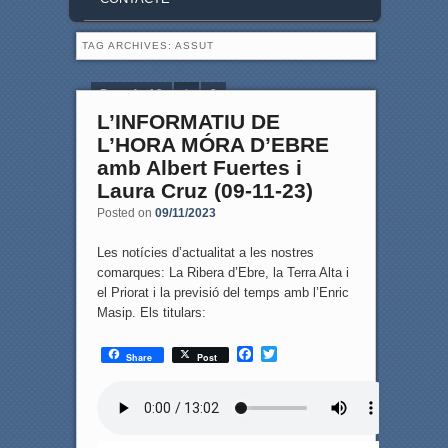
TAG ARCHIVES:
ASSUT
Page 1 of 2
1
2
L’INFORMATIU DE
L’HORA MÓRA D’EBRE
amb Albert Fuertes i
Laura Cruz (09-11-23)
Posted on
09/11/2023
Les notícies d’actualitat a les nostres
comarques: La Ribera d’Ebre, la Terra Alta i
el Priorat i la previsió del temps amb l’Enric
Masip. Els titulars:
F
T
Share
Post
a
w
c
i
e
t
b
t
o
e