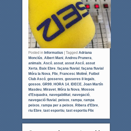
o
r
k
Posted in
Informatius
|
Tagged
Adriana
Monclús
,
Albert Mani
,
Andreu Prunera
,
animals
,
Ascó
,
assut
,
assut Ascó
,
assut
Xerta
,
Baix Ebre
,
façana fluvial
,
façana fluvial
Móra la Nova
,
Flix
,
Francesc Moliné
,
Futbol
Club Ascó
,
gosseres
,
gosseres il·legals
,
gossos
,
GR99
,
HORA 14
,
IDECE
,
Joan Martín
Masdeu
,
Miravet
,
Móra la Nova
,
Mossos
d'Esquadra
,
navegabilitat
,
navegació
,
navegació fluvial
,
peixos
,
rampa
,
rampa
peixos
,
rampa per a peixos
,
Ribera d'Ebre
,
riu Ebre
,
tast esportiu
,
tast esportiu Flix