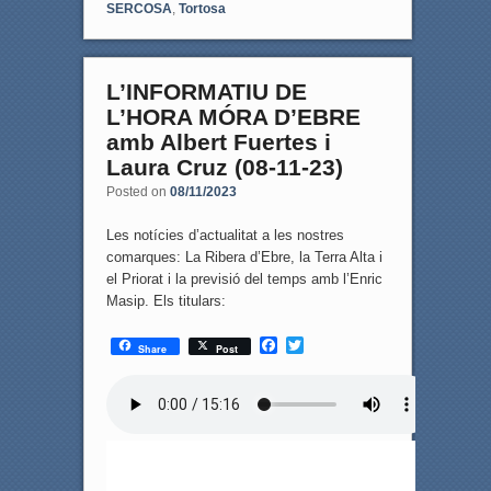
SERCOSA
,
Tortosa
L’INFORMATIU DE
L’HORA MÓRA D’EBRE
amb Albert Fuertes i
Laura Cruz (08-11-23)
Posted on
08/11/2023
Les notícies d’actualitat a les nostres
comarques: La Ribera d’Ebre, la Terra Alta i
el Priorat i la previsió del temps amb l’Enric
Masip. Els titulars:
F
T
Share
Post
a
w
c
i
e
t
b
t
o
e
o
r
k