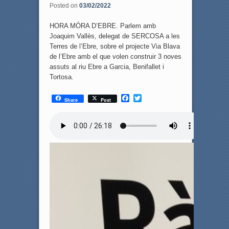
Posted on
03/02/2022
HORA MÓRA D’EBRE. Parlem amb
Joaquim Vallès, delegat de SERCOSA a les
Terres de l’Ebre, sobre el projecte Via Blava
de l’Ebre amb el que volen construir 3 noves
assuts al riu Ebre a Garcia, Benifallet i
Tortosa.
F
T
Share
Post
a
w
c
i
e
t
b
t
o
e
o
r
k