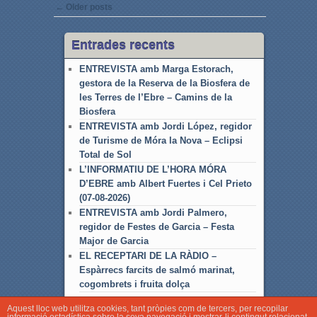
Post navigation
←
Older posts
Entrades recents
ENTREVISTA amb Marga Estorach,
gestora de la Reserva de la Biosfera de
les Terres de l’Ebre – Camins de la
Biosfera
ENTREVISTA amb Jordi López, regidor
de Turisme de Móra la Nova – Eclipsi
Total de Sol
L’INFORMATIU DE L’HORA MÓRA
D’EBRE amb Albert Fuertes i Cel Prieto
(07-08-2026)
ENTREVISTA amb Jordi Palmero,
regidor de Festes de Garcia – Festa
Major de Garcia
EL RECEPTARI DE LA RÀDIO –
Espàrrecs farcits de salmó marinat,
cogombrets i fruita dolça
Aquest lloc web utilitza cookies, tant pròpies com de tercers, per recopilar