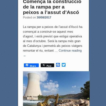
Comença la construcció
de la rampa per a
peixos a l’assut d’Ascó
Posted on
30/08/2017
La rampa per a peixos de l’assut d’Ascó ha
començat a construir-se aquest mes
d’agost, i està previst que estigui operativa
al mes d’octubre. Serà la rampa més gran
de Catalunya i permetrà als peixos viatgers
remuntar el riu, evitant …
Continue reading
→
F
T
Share
Post
a
w
c
i
e
t
b
t
o
e
o
r
k