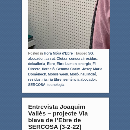
Posted in
Hora Móra d'Ebre
|
Tagged
5G
,
abocador
,
assut
,
Clotxa
,
consorci residus
,
deixalleria
,
Ebre
,
Ebre Lumen
,
energia
,
Fil
Directe
,
floració
,
Gemma Carim
,
Josep Maria
Domènech
,
Mobile week
,
Molló
,
nau Molló
,
residus
,
riu
,
riu Ebre
,
sentència abocador
,
SERCOSA
,
tecnologia
Entrevista Joaquim
Vallès – projecte Via
blava de l’Ebre de
SERCOSA (3-2-22)