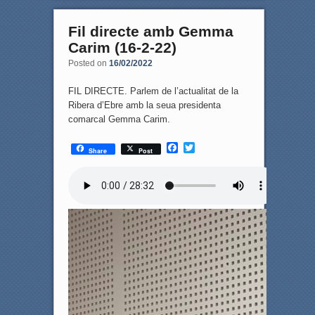
Fil directe amb Gemma
Carim (16-2-22)
Posted on
16/02/2022
FIL DIRECTE. Parlem de l’actualitat de la
Ribera d’Ebre amb la seua presidenta
comarcal Gemma Carim.
F
T
Share
Post
a
w
c
i
e
t
b
t
o
e
o
r
k