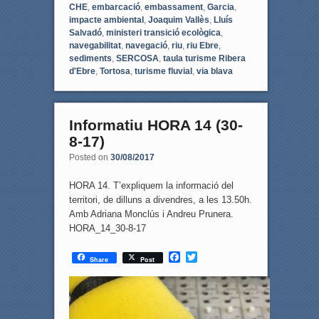
CHE
,
embarcació
,
embassament
,
Garcia
,
impacte ambiental
,
Joaquim Vallès
,
Lluís
Salvadó
,
ministeri transició ecològica
,
navegabilitat
,
navegació
,
riu
,
riu Ebre
,
sediments
,
SERCOSA
,
taula turisme Ribera
d'Ebre
,
Tortosa
,
turisme fluvial
,
via blava
Informatiu HORA 14 (30-
8-17)
Posted on
30/08/2017
HORA 14. T’expliquem la informació del
territori, de dilluns a divendres, a les 13.50h.
Amb Adriana Monclús i Andreu Prunera.
HORA_14_30-8-17
F
T
Share
Post
a
w
c
i
e
t
b
t
o
e