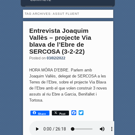
TAG ARCHIVES:
ASSUT FLUENT
Entrevista Joaquim
Vallès – projecte Via
blava de l’Ebre de
SERCOSA (3-2-22)
Posted on
03/02/2022
HORA MÓRA D’EBRE. Parlem amb
Joaquim Vallès, delegat de SERCOSA a les
Terres de l’Ebre, sobre el projecte Via Blava
de l’Ebre amb el que volen construir 3 noves
assuts al riu Ebre a Garcia, Benifallet i
Tortosa.
F
T
Share
Post
a
w
c
i
e
t
b
t