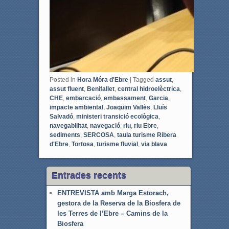
Posted in
Hora Móra d'Ebre
|
Tagged
assut
,
assut fluent
,
Benifallet
,
central hidroelèctrica
,
CHE
,
embarcació
,
embassament
,
Garcia
,
impacte ambiental
,
Joaquim Vallès
,
Lluís
Salvadó
,
ministeri transició ecològica
,
navegabilitat
,
navegació
,
riu
,
riu Ebre
,
sediments
,
SERCOSA
,
taula turisme Ribera
d'Ebre
,
Tortosa
,
turisme fluvial
,
via blava
Entrades recents
ENTREVISTA amb Marga Estorach,
gestora de la Reserva de la Biosfera de
les Terres de l’Ebre – Camins de la
Biosfera