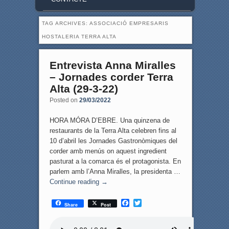
TAG ARCHIVES:
ASSOCIACIÓ EMPRESARIS
HOSTALERIA TERRA ALTA
Entrevista Anna Miralles
– Jornades corder Terra
Alta (29-3-22)
Posted on
29/03/2022
HORA MÓRA D’EBRE. Una quinzena de
restaurants de la Terra Alta celebren fins al
10 d’abril les Jornades Gastronòmiques del
corder amb menús on aquest ingredient
pasturat a la comarca és el protagonista. En
parlem amb l’Anna Miralles, la presidenta …
Continue reading
→
F
T
Share
Post
a
w
c
i
e
t