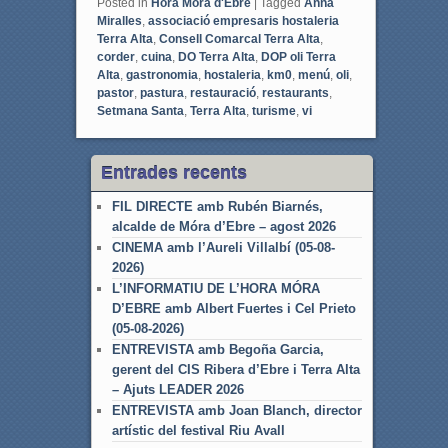
Posted in
Hora Móra d'Ebre
|
Tagged
Anna
Miralles
,
associació empresaris hostaleria
Terra Alta
,
Consell Comarcal Terra Alta
,
corder
,
cuina
,
DO Terra Alta
,
DOP oli Terra
Alta
,
gastronomia
,
hostaleria
,
km0
,
menú
,
oli
,
pastor
,
pastura
,
restauració
,
restaurants
,
Setmana Santa
,
Terra Alta
,
turisme
,
vi
Entrades recents
FIL DIRECTE amb Rubén Biarnés,
alcalde de Móra d’Ebre – agost 2026
CINEMA amb l’Aureli Villalbí (05-08-
2026)
L’INFORMATIU DE L’HORA MÓRA
D’EBRE amb Albert Fuertes i Cel Prieto
(05-08-2026)
ENTREVISTA amb Begoña Garcia,
gerent del CIS Ribera d’Ebre i Terra Alta
– Ajuts LEADER 2026
ENTREVISTA amb Joan Blanch, director
artístic del festival Riu Avall