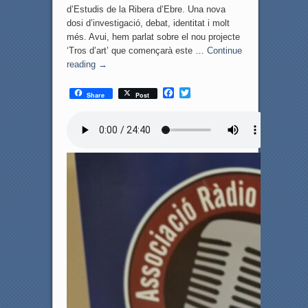
d’Estudis de la Ribera d’Ebre. Una nova
dosi d’investigació, debat, identitat i molt
més. Avui, hem parlat sobre el nou projecte
‘Tros d’art’ que començarà este …
Continue
reading
→
F
T
Share
Post
a
w
c
i
e
t
b
t
o
e
o
r
k