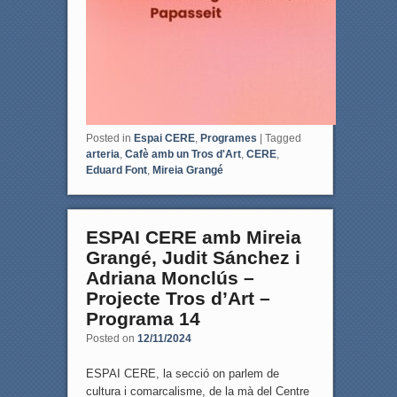
Posted in
Espai CERE
,
Programes
|
Tagged
arteria
,
Cafè amb un Tros d'Art
,
CERE
,
Eduard Font
,
Mireia Grangé
ESPAI CERE amb Mireia
Grangé, Judit Sánchez i
Adriana Monclús –
Projecte Tros d’Art –
Programa 14
Posted on
12/11/2024
ESPAI CERE, la secció on parlem de
cultura i comarcalisme, de la mà del Centre