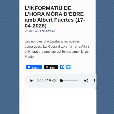
L’INFORMATIU DE
L’HORA MÓRA D’EBRE
amb Albert Fuertes (17-
04-2026)
Posted on
17/04/2026
Les notícies d’actualitat a les nostres
comarques: La Ribera d’Ebre, la Terra Alta i
el Priorat i la previsió del temps amb l’Enric
Masip.
F
T
Share
Post
a
w
c
i
e
t
b
t
o
e
o
r
k