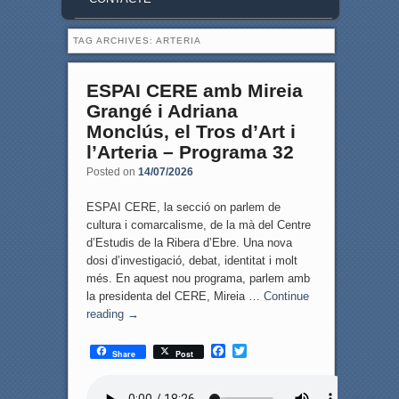
TAG ARCHIVES:
ARTERIA
ESPAI CERE amb Mireia
Grangé i Adriana
Monclús, el Tros d’Art i
l’Arteria – Programa 32
Posted on
14/07/2026
ESPAI CERE, la secció on parlem de
cultura i comarcalisme, de la mà del Centre
d’Estudis de la Ribera d’Ebre. Una nova
dosi d’investigació, debat, identitat i molt
més. En aquest nou programa, parlem amb
la presidenta del CERE, Mireia …
Continue
reading
→
F
T
Share
Post
a
w
c
i
e
t