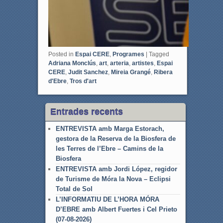
Posted in
Espai CERE
,
Programes
|
Tagged
Adriana Monclús
,
art
,
arteria
,
artistes
,
Espai
CERE
,
Judit Sanchez
,
Mireia Grangé
,
Ribera
d'Ebre
,
Tros d'art
Entrades recents
ENTREVISTA amb Marga Estorach,
gestora de la Reserva de la Biosfera de
les Terres de l’Ebre – Camins de la
Biosfera
ENTREVISTA amb Jordi López, regidor
de Turisme de Móra la Nova – Eclipsi
Total de Sol
L’INFORMATIU DE L’HORA MÓRA
D’EBRE amb Albert Fuertes i Cel Prieto
(07-08-2026)