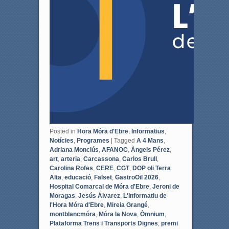
Posted in
Hora Móra d'Ebre
,
Informatius
,
Notícies
,
Programes
|
Tagged
A 4 Mans
,
Adriana Monclús
,
AFANOC
,
Àngels Pérez
,
art
,
arteria
,
Carcassona
,
Carlos Brull
,
Carolina Rofes
,
CERE
,
CGT
,
DOP oli Terra
Alta
,
educació
,
Falset
,
GastroOil 2026
,
Hospital Comarcal de Móra d'Ebre
,
Jeroni de
Moragas
,
Jesús Álvarez
,
L'Informatiu de
l'Hora Móra d'Ebre
,
Mireia Grangé
,
montblancmóra
,
Móra la Nova
,
Òmnium
,
Plataforma Trens i Transports Dignes
,
premi