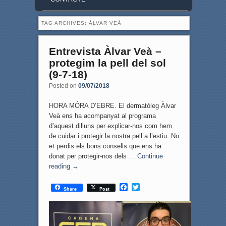
TAG ARCHIVES:
ÀLVAR VEÀ
Entrevista Àlvar Veà –
protegim la pell del sol
(9-7-18)
Posted on
09/07/2018
HORA MÓRA D’EBRE. El dermatòleg Àlvar
Veà ens ha acompanyat al programa
d’aquest dilluns per explicar-nos com hem
de cuidar i protegir la nostra pell a l’estiu. No
et perdis els bons consells que ens ha
donat per protegir-nos dels …
Continue
reading
→
F
T
Share
Post
a
w
c
i
e
t
b
t