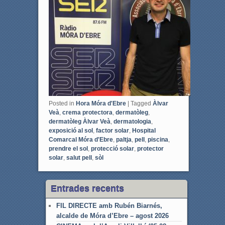
o
e
o
r
k
Posted in
Hora Móra d'Ebre
|
Tagged
Àlvar
Veà
,
crema protectora
,
dermatòleg
,
dermatòleg Àlvar Veà
,
dermatologia
,
exposició al sol
,
factor solar
,
Hospital
Comarcal Móra d'Ebre
,
paltja
,
pell
,
piscina
,
prendre el sol
,
protecció solar
,
protector
solar
,
salut pell
,
sòl
Entrades recents
FIL DIRECTE amb Rubén Biarnés,
alcalde de Móra d’Ebre – agost 2026