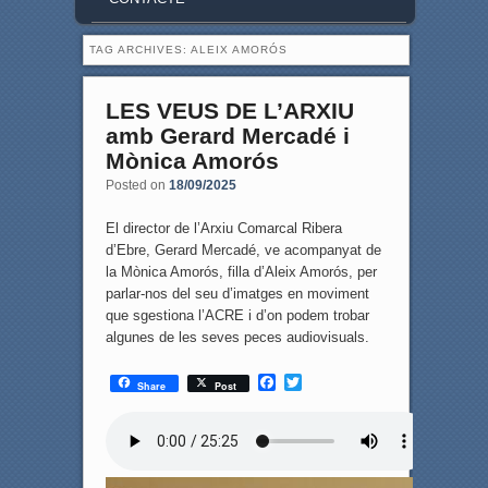
TAG ARCHIVES:
ALEIX AMORÓS
LES VEUS DE L’ARXIU
amb Gerard Mercadé i
Mònica Amorós
Posted on
18/09/2025
El director de l’Arxiu Comarcal Ribera
d’Ebre, Gerard Mercadé, ve acompanyat de
la Mònica Amorós, filla d’Aleix Amorós, per
parlar-nos del seu d’imatges en moviment
que sgestiona l’ACRE i d’on podem trobar
algunes de les seves peces audiovisuals.
F
T
Share
Post
a
w
c
i
e
t
b
t
o
e
o
r