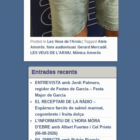
Posted in
Les Veus de l'Arxiu
|
Tagged
Aleix
Amorós
,
fons audiovisual
,
Gerard Mercadé
,
LES VEUS DE L'ARXIU
,
Mònica Amorós
Entrades recents
ENTREVISTA amb Jordi Palmero,
regidor de Festes de Garcia – Festa
Major de Garcia
EL RECEPTARI DE LA RÀDIO –
Espàrrecs farcits de salmó marinat,
cogombrets i fruita dolça
L’INFORMATIU DE L’HORA MÓRA
D’EBRE amb Albert Fuertes i Cel Prieto
(06-08-2026)
FIL DIRECTE amb Rubén Biarnés,