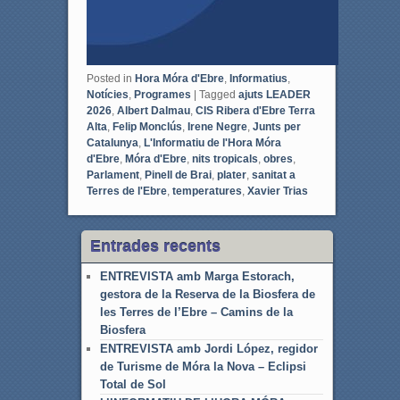
Posted in
Hora Móra d'Ebre
,
Informatius
,
Notícies
,
Programes
|
Tagged
ajuts LEADER
2026
,
Albert Dalmau
,
CIS Ribera d'Ebre Terra
Alta
,
Felip Monclús
,
Irene Negre
,
Junts per
Catalunya
,
L'Informatiu de l'Hora Móra
d'Ebre
,
Móra d'Ebre
,
nits tropicals
,
obres
,
Parlament
,
Pinell de Brai
,
plater
,
sanitat a
Terres de l'Ebre
,
temperatures
,
Xavier Trias
Entrades recents
ENTREVISTA amb Marga Estorach,
gestora de la Reserva de la Biosfera de
les Terres de l’Ebre – Camins de la
Biosfera
ENTREVISTA amb Jordi López, regidor
de Turisme de Móra la Nova – Eclipsi
Total de Sol