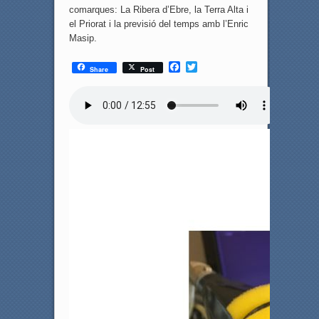
comarques: La Ribera d’Ebre, la Terra Alta i
el Priorat i la previsió del temps amb l’Enric
Masip.
F
T
Share
Post
a
w
c
i
e
t
b
t
o
e
o
r
k