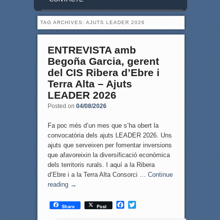
TAG ARCHIVES:
AJUTS LEADER 2026
ENTREVISTA amb
Begoña Garcia, gerent
del CIS Ribera d’Ebre i
Terra Alta – Ajuts
LEADER 2026
Posted on
04/08/2026
Fa poc més d’un mes que s’ha obert la
convocatòria dels ajuts LEADER 2026. Uns
ajuts que serveixen per fomentar inversions
que afavoreixin la diversificació econòmica
dels territoris rurals. I aquí a la Ribera
d’Ebre i a la Terra Alta Consorci …
Continue
reading
→
F
T
Share
Post
a
w