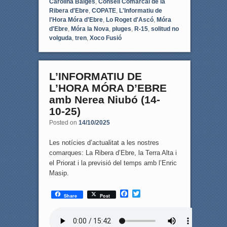
Carolina Baiges
,
Consell Comarcal de la
Ribera d'Ebre
,
COPATE
,
L'Informatiu de
l'Hora Móra d'Ebre
,
Lo Roget d'Ascó
,
Móra
d'Ebre
,
Móra la Nova
,
pluges
,
R-15
,
solitud no
volguda
,
tren
,
Xoco Fusió
L’INFORMATIU DE
L’HORA MÓRA D’EBRE
amb Nerea Niubó (14-
10-25)
Posted on
14/10/2025
Les notícies d’actualitat a les nostres
comarques: La Ribera d’Ebre, la Terra Alta i
el Priorat i la previsió del temps amb l’Enric
Masip.
F
T
Share
Post
a
w
c
i
e
t
b
t