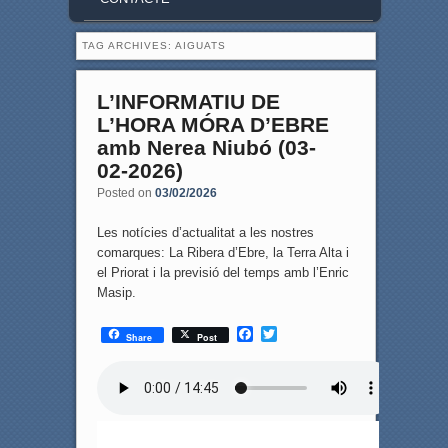
TAG ARCHIVES:
AIGUATS
L’INFORMATIU DE
L’HORA MÓRA D’EBRE
amb Nerea Niubó (03-
02-2026)
Posted on
03/02/2026
Les notícies d’actualitat a les nostres
comarques: La Ribera d’Ebre, la Terra Alta i
el Priorat i la previsió del temps amb l’Enric
Masip.
F
T
Share
Post
a
w
c
i
e
t
b
t
o
e
o
r
k