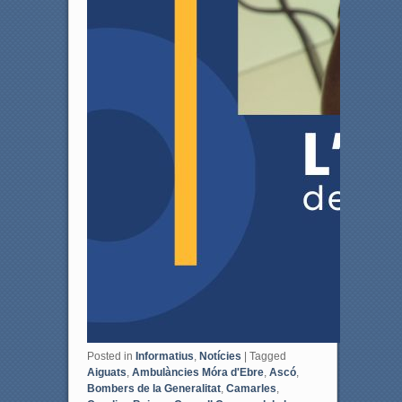
Posted in
Informatius
,
Notícies
|
Tagged
Aiguats
,
Ambulàncies Móra d'Ebre
,
Ascó
,
Bombers de la Generalitat
,
Camarles
,