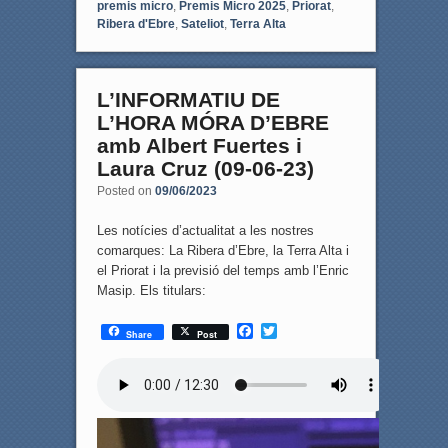
premis micro
,
Premis Micro 2025
,
Priorat
,
Ribera d'Ebre
,
Sateliot
,
Terra Alta
L’INFORMATIU DE
L’HORA MÓRA D’EBRE
amb Albert Fuertes i
Laura Cruz (09-06-23)
Posted on
09/06/2023
Les notícies d’actualitat a les nostres
comarques: La Ribera d’Ebre, la Terra Alta i
el Priorat i la previsió del temps amb l’Enric
Masip. Els titulars:
F
T
Share
Post
a
w
c
i
e
t
b
t
o
e
o
r
k