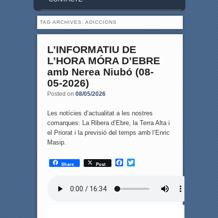
TAG ARCHIVES:
ADICCIONS
L’INFORMATIU DE
L’HORA MÓRA D’EBRE
amb Nerea Niubó (08-
05-2026)
Posted on
08/05/2026
Les notícies d’actualitat a les nostres
comarques: La Ribera d’Ebre, la Terra Alta i
el Priorat i la previsió del temps amb l’Enric
Masip.
F
T
Share
Post
a
w
c
i
e
t
b
t
o
e
o
r
k