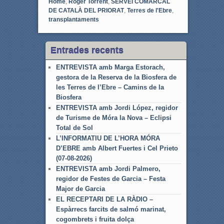
Home
,
Roger Torrent
,
SERVEI COMARCAL
DE CATALÀ DEL PRIORAT
,
Terres de l'Ebre
,
transplantaments
Entrades recents
ENTREVISTA amb Marga Estorach,
gestora de la Reserva de la Biosfera de
les Terres de l’Ebre – Camins de la
Biosfera
ENTREVISTA amb Jordi López, regidor
de Turisme de Móra la Nova – Eclipsi
Total de Sol
L’INFORMATIU DE L’HORA MÓRA
D’EBRE amb Albert Fuertes i Cel Prieto
(07-08-2026)
ENTREVISTA amb Jordi Palmero,
regidor de Festes de Garcia – Festa
Major de Garcia
EL RECEPTARI DE LA RÀDIO –
Espàrrecs farcits de salmó marinat,
cogombrets i fruita dolça