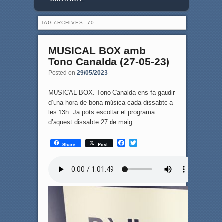
TAG ARCHIVES:
70
MUSICAL BOX amb
Tono Canalda (27-05-23)
Posted on
29/05/2023
MUSICAL BOX. Tono Canalda ens fa gaudir
d’una hora de bona música cada dissabte a
les 13h. Ja pots escoltar el programa
d’aquest dissabte 27 de maig.
F
T
Share
Post
a
w
c
i
e
t
b
t
o
e
o
r
k