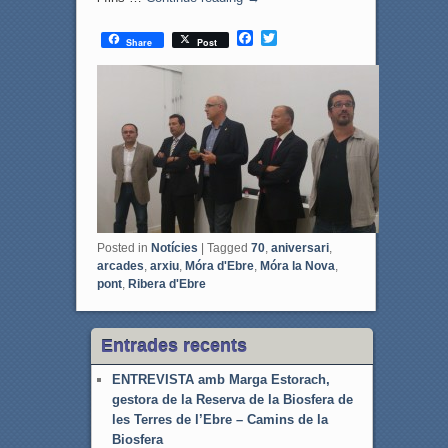
F
T
Share
Post
a
w
c
i
e
t
b
t
o
e
o
r
k
Posted in
Notícies
|
Tagged
70
,
aniversari
,
arcades
,
arxiu
,
Móra d'Ebre
,
Móra la Nova
,
pont
,
Ribera d'Ebre
Entrades recents
ENTREVISTA amb Marga Estorach,
gestora de la Reserva de la Biosfera de
les Terres de l’Ebre – Camins de la
Biosfera