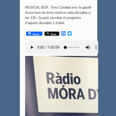
MUSICAL BOX. Tono Canalda ens fa gaudir
d’una hora de bona música cada dissabte a
les 13h. Ja pots escoltar el programa
d’aquest dissabte 1 d‘abril.
F
T
Share
Post
a
w
c
i
e
t
b
t
o
e
o
r
k