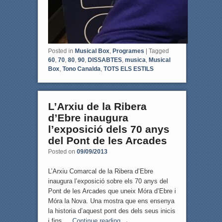
Posted in
Musical Box
,
Programes
|
Tagged
60
,
70
,
80
,
90
,
DISSABTES
,
musica
,
Musical
Box
,
Tono Canalda
,
TOTS ELS ESTILS
L’Arxiu de la Ribera
d’Ebre inaugura
l’exposició dels 70 anys
del Pont de les Arcades
Posted on
09/09/2013
L’Arxiu Comarcal de la Ribera d’Ebre
inaugura l’exposició sobre els 70 anys del
Pont de les Arcades que uneix Móra d’Ebre i
Móra la Nova. Una mostra que ens ensenya
la historia d’aquest pont des dels seus inicis
i fins …
Continue reading
→