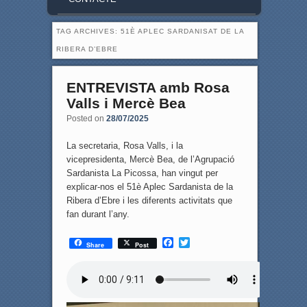
TAG ARCHIVES:
51È APLEC SARDANISAT DE LA
RIBERA D’EBRE
ENTREVISTA amb Rosa
Valls i Mercè Bea
Posted on
28/07/2025
La secretaria, Rosa Valls, i la
vicepresidenta, Mercè Bea, de l’Agrupació
Sardanista La Picossa, han vingut per
explicar-nos el 51è Aplec Sardanista de la
Ribera d’Ebre i les diferents activitats que
fan durant l’any.
F
T
Share
Post
a
w
c
i
e
t
b
t
o
e