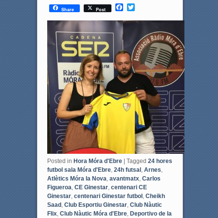
F
T
Share
Post
a
w
c
i
e
t
b
t
o
e
o
r
k
Posted in
Hora Móra d'Ebre
|
Tagged
24 hores
futbol sala Móra d'Ebre
,
24h futsal
,
Arnes
,
Atlètics Móra la Nova
,
avantmatx
,
Carlos
Figueroa
,
CE Ginestar
,
centenari CE
Ginestar
,
centenari Ginestar futbol
,
Cheikh
Saad
,
Club Esportiu Ginestar
,
Club Nàutic
Flix
,
Club Nàutic Móra d'Ebre
,
Deportivo de la