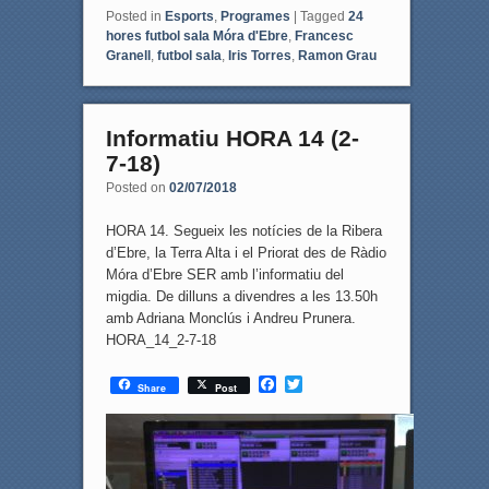
Posted in
Esports
,
Programes
|
Tagged
24
hores futbol sala Móra d'Ebre
,
Francesc
Granell
,
futbol sala
,
Iris Torres
,
Ramon Grau
Informatiu HORA 14 (2-
7-18)
Posted on
02/07/2018
HORA 14. Segueix les notícies de la Ribera
d’Ebre, la Terra Alta i el Priorat des de Ràdio
Móra d’Ebre SER amb l’informatiu del
migdia. De dilluns a divendres a les 13.50h
amb Adriana Monclús i Andreu Prunera.
HORA_14_2-7-18
F
T
Share
Post
a
w
c
i
e
t
b
t
o
e
o
r