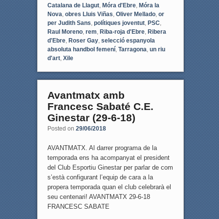
Catalana de Llagut
,
Móra d'Ebre
,
Móra la
Nova
,
obres Lluis Viñas
,
Oliver Mellado
,
or
per Judith Sans
,
polítiques joventut
,
PSC
,
Raul Moreno
,
rem
,
Riba-roja d'Ebre
,
Ribera
d'Ebre
,
Roser Gay
,
selecció espanyola
absoluta handbol femení
,
Tarragona
,
un riu
d'art
,
Xile
Avantmatx amb
Francesc Sabaté C.E.
Ginestar (29-6-18)
Posted on
29/06/2018
AVANTMATX. Al darrer programa de la
temporada ens ha acompanyat el president
del Club Esportiu Ginestar per parlar de com
s’està configurant l’equip de cara a la
propera temporada quan el club celebrarà el
seu centenari! AVANTMATX 29-6-18
FRANCESC SABATE