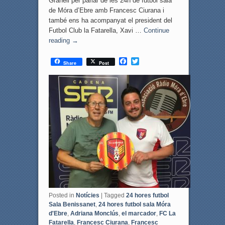
Granell per parlar de les 24h de futbol sala
de Móra d’Ebre amb Francesc Ciurana i
també ens ha acompanyat el president del
Futbol Club la Fatarella, Xavi …
Continue
reading
→
F
T
Share
Post
a
w
c
i
e
t
b
t
o
e
o
r
k
Posted in
Notícies
|
Tagged
24 hores futbol
Sala Benissanet
,
24 hores futbol sala Móra
d'Ebre
,
Adriana Monclús
,
el marcador
,
FC La
Fatarella
,
Francesc Ciurana
,
Francesc