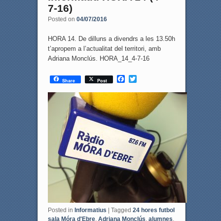
7-16)
Posted on
04/07/2016
HORA 14. De dilluns a divendrs a les 13.50h
t’apropem a l’actualitat del territori, amb
Adriana Monclús. HORA_14_4-7-16
F
T
Share
Post
a
w
c
i
e
t
b
t
o
e
o
r
k
Posted in
Informatius
|
Tagged
24 hores futbol
sala Móra d'Ebre
,
Adriana Monclús
,
alumnes
,