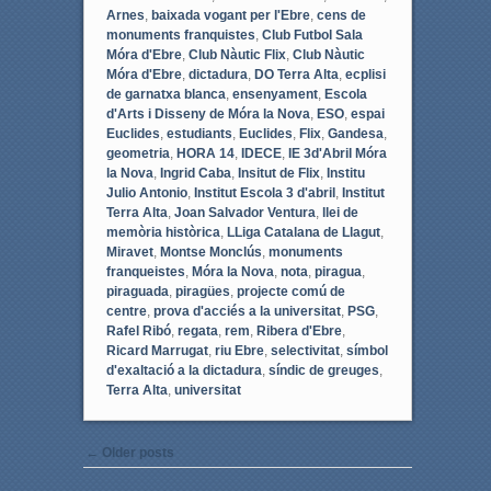
Arnes
,
baixada vogant per l'Ebre
,
cens de
monuments franquistes
,
Club Futbol Sala
Móra d'Ebre
,
Club Nàutic Flix
,
Club Nàutic
Móra d'Ebre
,
dictadura
,
DO Terra Alta
,
ecplisi
de garnatxa blanca
,
ensenyament
,
Escola
d'Arts i Disseny de Móra la Nova
,
ESO
,
espai
Euclides
,
estudiants
,
Euclides
,
Flix
,
Gandesa
,
geometria
,
HORA 14
,
IDECE
,
IE 3d'Abril Móra
la Nova
,
Ingrid Caba
,
Insitut de Flix
,
Institu
Julio Antonio
,
Institut Escola 3 d'abril
,
Institut
Terra Alta
,
Joan Salvador Ventura
,
llei de
memòria històrica
,
LLiga Catalana de Llagut
,
Miravet
,
Montse Monclús
,
monuments
franqueistes
,
Móra la Nova
,
nota
,
piragua
,
piraguada
,
piragües
,
projecte comú de
centre
,
prova d'acciés a la universitat
,
PSG
,
Rafel Ribó
,
regata
,
rem
,
Ribera d'Ebre
,
Ricard Marrugat
,
riu Ebre
,
selectivitat
,
símbol
d'exaltació a la dictadura
,
síndic de greuges
,
Terra Alta
,
universitat
Post navigation
←
Older posts