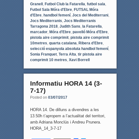
Granell
,
Futbol Club la Fatarella
,
futbol sala
,
Futbol Sala Móra d'Ebre
,
FUTSAL Móra
d'Ebre
,
handbol femení
,
Jocs del Mediterrani
,
Jocs Mediterranis
,
Jocs Mediterranis
Tarragona 2018
,
Judith Sans
,
la Fatarella
,
marcador
,
Móra d'Ebre
,
pavelló Móra d'Ebre
,
pistola aire comprimit
,
pistola aire comprimit
10metres
,
quarta catalana
,
Ribera d'Ebre
,
selecció espanyola absoluta handbol femení
,
Sonia Franquet
,
Terra Alta
,
tir pistola aire
comprimit 10 metres
,
Xavi Borrell
Informatiu HORA 14 (3-
7-17)
Posted on
03/07/2017
HORA 14. De dilluns a divendres a les
13.50h t’apropem a l’actualitat del territori,
amb Adriana Monclús i Andreu Prunera.
HORA_14_3-7-17