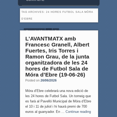
TAG ARCHIVES:
24 HORES FUTBOL SALA MÓRA
D’EBRE
Page 1 of 2
1
2
L’AVANTMATX amb
Francesc Granell, Albert
Fuertes, Iris Torres i
Ramon Grau, de la junta
organitzadora de les 24
hores de Futbol Sala de
Móra d’Ebre (19-06-26)
Posted on
26/06/2026
Móra d’Ebre celebrarà una nova edició de
les 24 hores de Futbol Sala. Un torneig que
es farà al Pavelló Municipal de Móra d’Ebre
el 10 i 11 de juliol i hi haurà premi de 700
euros al guanyador. En …
Continue reading
→