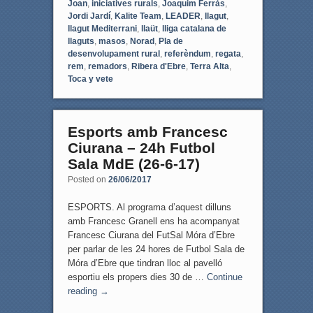
Joan
,
iniciatives rurals
,
Joaquim Ferràs
,
Jordi Jardí
,
Kalite Team
,
LEADER
,
llagut
,
llagut Mediterrani
,
llaüt
,
lliga catalana de
llaguts
,
masos
,
Norad
,
Pla de
desenvolupament rural
,
referèndum
,
regata
,
rem
,
remadors
,
Ribera d'Ebre
,
Terra Alta
,
Toca y vete
Esports amb Francesc
Ciurana – 24h Futbol
Sala MdE (26-6-17)
Posted on
26/06/2017
ESPORTS. Al programa d’aquest dilluns
amb Francesc Granell ens ha acompanyat
Francesc Ciurana del FutSal Móra d’Ebre
per parlar de les 24 hores de Futbol Sala de
Móra d’Ebre que tindran lloc al pavelló
esportiu els propers dies 30 de …
Continue
reading
→