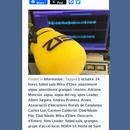
F
T
Share
Post
a
w
c
i
e
t
b
t
o
e
o
r
k
Posted in
Informatius
|
Tagged
1 octubre
,
24
hores futbol sala Móra d'Ebre
,
abastiment
aigua
,
abastiment granges i masos
,
Adriana
Monclús
,
aigua
,
aigua del reg
,
ajuts Leader
,
Albert Segura
,
Andreu Prunera
,
Arnes
,
Associació d'Iniciatives Rurals de Catalunya
,
Carles Luz
,
Carmen Calderón
,
Club Nàutic
Flix
,
Club Nàutic Móra d'Ebre
,
Descarts
d'Emery
,
fons Leader
,
futbol sala
,
granges
,
grups d'acció local
,
HORA 14
,
Horta de Sant