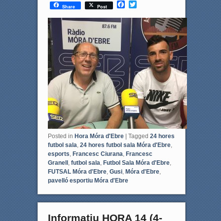
F
T
Share
Post
a
w
c
i
e
t
b
t
o
e
o
r
k
Posted in
Hora Móra d'Ebre
|
Tagged
24 hores
futbol sala
,
24 hores futbol sala Móra d'Ebre
,
esports
,
Francesc Ciurana
,
Francesc
Granell
,
futbol sala
,
Futbol Sala Móra d'Ebre
,
FUTSAL Móra d'Ebre
,
Gusi
,
Móra d'Ebre
,
pavelló esportiu Móra d'Ebre
Informatiu HORA 14 (4-