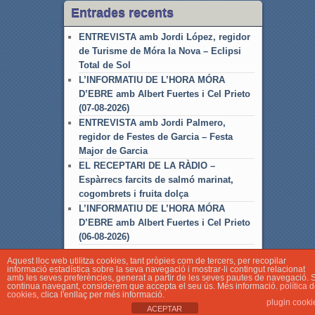
Entrades recents
ENTREVISTA amb Jordi López, regidor
de Turisme de Móra la Nova – Eclipsi
Total de Sol
L’INFORMATIU DE L’HORA MÓRA
D’EBRE amb Albert Fuertes i Cel Prieto
(07-08-2026)
ENTREVISTA amb Jordi Palmero,
regidor de Festes de Garcia – Festa
Major de Garcia
EL RECEPTARI DE LA RÀDIO –
Espàrrecs farcits de salmó marinat,
cogombrets i fruita dolça
L’INFORMATIU DE L’HORA MÓRA
D’EBRE amb Albert Fuertes i Cel Prieto
(06-08-2026)
Aquest lloc web utilitza cookies, tant pròpies com de tercers, per recopilar
informació estadística sobre la seva navegació i mostrar-li contingut relacionat
amb les seves preferències, generat a partir de les seves pautes de navegació. S
continua navegant, considerem que accepta el seu ús. Més informació.
política 
cookies
, clica l'enllaç per més informació.
© Associació Local de Ràdio Móra d'Ebre
plugin cooki
ACEPTAR