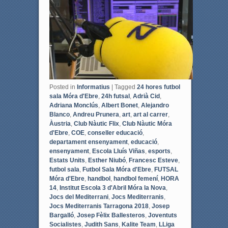
k
Posted in
Informatius
|
Tagged
24 hores futbol
sala Móra d'Ebre
,
24h futsal
,
Adrià Cid
,
Adriana Monclús
,
Albert Bonet
,
Alejandro
Blanco
,
Andreu Prunera
,
art
,
art al carrer
,
Àustria
,
Club Nàutic Flix
,
Club Nàutic Móra
d'Ebre
,
COE
,
conseller educació
,
departament ensenyament
,
educació
,
ensenyament
,
Escola Lluís Viñas
,
esports
,
Estats Units
,
Esther Niubó
,
Francesc Esteve
,
futbol sala
,
Futbol Sala Móra d'Ebre
,
FUTSAL
Móra d'Ebre
,
handbol
,
handbol femení
,
HORA
14
,
Institut Escola 3 d'Abril Móra la Nova
,
Jocs del Mediterrani
,
Jocs Mediterranis
,
Jocs Mediterranis Tarragona 2018
,
Josep
Bargalló
,
Josep Fèlix Ballesteros
,
Joventuts
Socialistes
,
Judith Sans
,
Kalite Team
,
LLiga