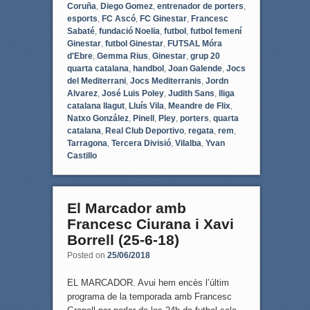
Coruña
,
Diego Gomez
,
entrenador de porters
,
esports
,
FC Ascó
,
FC Ginestar
,
Francesc
Sabaté
,
fundació Noelia
,
futbol
,
futbol femení
Ginestar
,
futbol Ginestar
,
FUTSAL Móra
d'Ebre
,
Gemma Rius
,
Ginestar
,
grup 20
quarta catalana
,
handbol
,
Joan Galende
,
Jocs
del Mediterrani
,
Jocs Mediterranis
,
Jordn
Alvarez
,
José Luis Poley
,
Judith Sans
,
lliga
catalana llagut
,
Lluís Vila
,
Meandre de Flix
,
Natxo González
,
Pinell
,
Pley
,
porters
,
quarta
catalana
,
Real Club Deportivo
,
regata
,
rem
,
Tarragona
,
Tercera Divisió
,
Vilalba
,
Yvan
Castillo
El Marcador amb
Francesc Ciurana i Xavi
Borrell (25-6-18)
Posted on
25/06/2018
EL MARCADOR. Avui hem encès l’últim
programa de la temporada amb Francesc