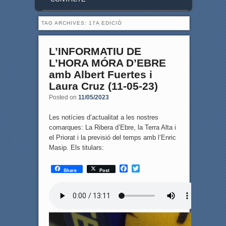
TAG ARCHIVES:
17A EDICIÓ
L’INFORMATIU DE
L’HORA MÓRA D’EBRE
amb Albert Fuertes i
Laura Cruz (11-05-23)
Posted on
11/05/2023
Les notícies d’actualitat a les nostres
comarques: La Ribera d’Ebre, la Terra Alta i
el Priorat i la previsió del temps amb l’Enric
Masip. Els titulars:
F
T
Share
Post
a
w
c
i
e
t
b
t
o
e
o
r
k