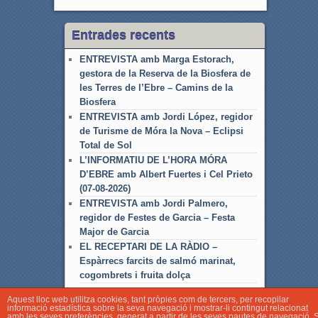
Entrades recents
ENTREVISTA amb Marga Estorach,
gestora de la Reserva de la Biosfera de
les Terres de l’Ebre – Camins de la
Biosfera
ENTREVISTA amb Jordi López, regidor
de Turisme de Móra la Nova – Eclipsi
Total de Sol
L’INFORMATIU DE L’HORA MÓRA
D’EBRE amb Albert Fuertes i Cel Prieto
(07-08-2026)
ENTREVISTA amb Jordi Palmero,
regidor de Festes de Garcia – Festa
Major de Garcia
EL RECEPTARI DE LA RÀDIO –
Espàrrecs farcits de salmó marinat,
cogombrets i fruita dolça
Aquest lloc web utilitza cookies, tant pròpies com de tercers, per recopilar
informació estadística sobre la seva navegació i mostrar-li contingut relacionat
amb les seves preferències, generat a partir de les seves pautes de navegació. S