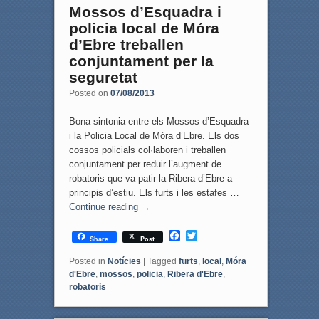
Mossos d’Esquadra i
policia local de Móra
d’Ebre treballen
conjuntament per la
seguretat
Posted on
07/08/2013
Bona sintonia entre els Mossos d’Esquadra
i la Policia Local de Móra d’Ebre. Els dos
cossos policials col·laboren i treballen
conjuntament per reduir l’augment de
robatoris que va patir la Ribera d’Ebre a
principis d’estiu. Els furts i les estafes …
Continue reading
→
F
T
Share
Post
a
w
c
i
Posted in
Notícies
|
Tagged
furts
,
local
,
Móra
e
t
d'Ebre
,
mossos
,
policia
,
Ribera d'Ebre
,
b
t
robatoris
o
e
o
r
k