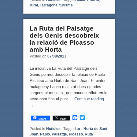
e
t
rural
,
Tarragona
,
turisme
b
t
o
e
o
r
k
La Ruta del Paisatge
dels Genis descobreix
la relació de Picasso
amb Horta
Posted on
07/08/2013
La iniciativa La Ruta del Paisatge dels
Genis permet descobrir la relació de Pablo
Picasso amb Horta de Sant Joan. El pintor
malagueny hauria realitzat dues estades
llargues al municipi, que haurien influït en la
seva obra fins al punt …
Continue reading
→
F
T
Share
Post
a
w
c
i
Posted in
Notícies
|
Tagged
art
,
Horta de Sant
e
t
Joan
,
Pablo
,
Paisatge
,
Picasso
,
Ruta