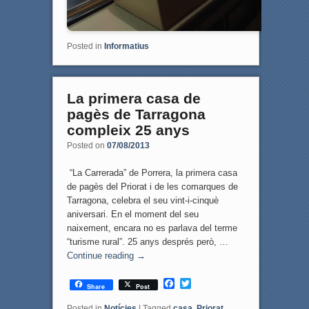
Posted in
Informatius
La primera casa de
pagès de Tarragona
compleix 25 anys
Posted on
07/08/2013
“La Carrerada” de Porrera, la primera casa
de pagès del Priorat i de les comarques de
Tarragona, celebra el seu vint-i-cinquè
aniversari. En el moment del seu
naixement, encara no es parlava del terme
“turisme rural”. 25 anys després però, …
Continue reading
→
F
T
Share
Post
a
w
c
i
Posted in
Notícies
|
Tagged
casa
,
Priorat
,