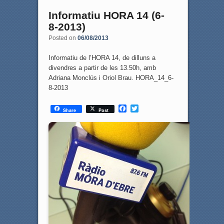
Informatiu HORA 14 (6-
8-2013)
Posted on
06/08/2013
Informatiu de l’HORA 14, de dilluns a
divendres a partir de les 13.50h, amb
Adriana Monclús i Oriol Brau. HORA_14_6-
8-2013
F
T
Share
Post
a
w
c
i
e
t
b
t
o
e
o
r
k