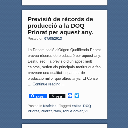
b
t
o
e
o
r
k
Previsió de rècords de
producció a la DOQ
Priorat per aquest any.
Posted on
07/08/2013
La Denominació d’Origen Qualificada Priorat
preveu rècords de producció per aquest any.
L’estiu sec i la previsió d’un agost molt
calorós, serien els principals motius que fan
preveure una qualitat i quantitat de
producció millor que altres anys. El Consell
…
Continue reading
→
F
T
Share
Post
a
w
c
i
Posted in
Notícies
|
Tagged
collita
,
DOQ
e
t
Priorat
,
Priorat
,
raïm
,
Toni Alcover
,
vi
b
t
o
e
o
r
k