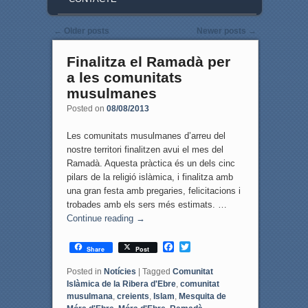
Post navigation
←
Older posts
Newer posts
→
Finalitza el Ramadà per
a les comunitats
musulmanes
Posted on
08/08/2013
Les comunitats musulmanes d’arreu del
nostre territori finalitzen avui el mes del
Ramadà. Aquesta pràctica és un dels cinc
pilars de la religió islàmica, i finalitza amb
una gran festa amb pregaries, felicitacions i
trobades amb els sers més estimats. …
Continue reading
→
F
T
Share
Post
a
w
c
i
Posted in
Notícies
|
Tagged
Comunitat
e
t
Islàmica de la Ribera d'Ebre
,
comunitat
b
t
musulmana
,
creients
,
Islam
,
Mesquita de
o
e