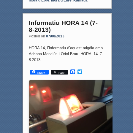
Móra d'Ebre
,
Móra d'Ebre
,
Ramadà
o
r
k
Informatiu HORA 14 (7-
8-2013)
Posted on
07/08/2013
HORA 14, l’informatiu d’aquest migdia amb
Adriana Monclús i Oriol Brau. HORA_14_7-
8-2013
F
T
Share
Post
a
w
c
i
e
t
b
t
o
e
o
r
k