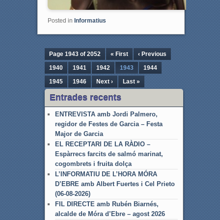
Posted in
Informatius
Page 1943 of 2052
« First
‹ Previous
1940
1941
1942
1943
1944
1945
1946
Next ›
Last »
Entrades recents
ENTREVISTA amb Jordi Palmero,
regidor de Festes de Garcia – Festa
Major de Garcia
EL RECEPTARI DE LA RÀDIO –
Espàrrecs farcits de salmó marinat,
cogombrets i fruita dolça
L’INFORMATIU DE L’HORA MÓRA
D’EBRE amb Albert Fuertes i Cel Prieto
(06-08-2026)
FIL DIRECTE amb Rubén Biarnés,
alcalde de Móra d’Ebre – agost 2026