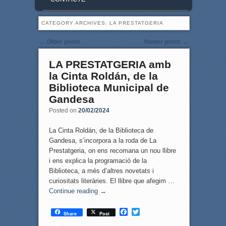
CATEGORY ARCHIVES:
LA PRESTATGERIA
Post navigation
←
Older posts
Newer posts
→
LA PRESTATGERIA amb
la Cinta Roldán, de la
Biblioteca Municipal de
Gandesa
Posted on
20/02/2024
La Cinta Roldán, de la Biblioteca de
Gandesa, s’incorpora a la roda de La
Prestatgeria, on ens recomana un nou llibre
i ens explica la programació de la
Biblioteca, a més d’altres novetats i
curiositats literàries. El llibre que afegim …
Continue reading
→
F
T
Share
Post
a
w