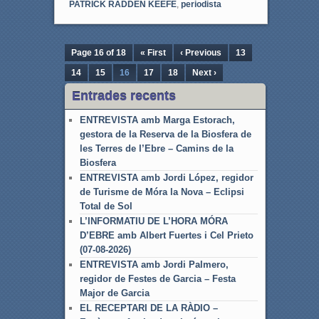
PATRICK RADDEN KEEFE
,
periodista
Page 16 of 18
« First
‹ Previous
13
14
15
16
17
18
Next ›
Entrades recents
ENTREVISTA amb Marga Estorach,
gestora de la Reserva de la Biosfera de
les Terres de l’Ebre – Camins de la
Biosfera
ENTREVISTA amb Jordi López, regidor
de Turisme de Móra la Nova – Eclipsi
Total de Sol
L’INFORMATIU DE L’HORA MÓRA
D’EBRE amb Albert Fuertes i Cel Prieto
(07-08-2026)
ENTREVISTA amb Jordi Palmero,
regidor de Festes de Garcia – Festa
Major de Garcia
EL RECEPTARI DE LA RÀDIO –