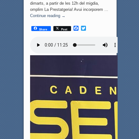
dimarts, a partir de les 12h del migdia,
omplim La Prestatgeria! Avui incorporem …
Continue reading
→
F
T
Share
Post
a
w
c
i
e
t
b
t
o
e
o
r
k