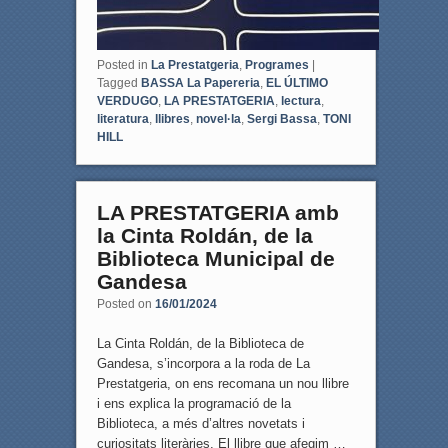
Posted in
La Prestatgeria
,
Programes
|
Tagged
BASSA La Papereria
,
EL ÚLTIMO
VERDUGO
,
LA PRESTATGERIA
,
lectura
,
literatura
,
llibres
,
novel·la
,
Sergi Bassa
,
TONI
HILL
LA PRESTATGERIA amb
la Cinta Roldán, de la
Biblioteca Municipal de
Gandesa
Posted on
16/01/2024
La Cinta Roldán, de la Biblioteca de
Gandesa, s’incorpora a la roda de La
Prestatgeria, on ens recomana un nou llibre
i ens explica la programació de la
Biblioteca, a més d’altres novetats i
curiositats literàries. El llibre que afegim …