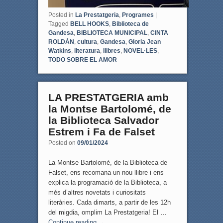
Posted in
La Prestatgeria
,
Programes
|
Tagged
BELL HOOKS
,
Biblioteca de
Gandesa
,
BIBLIOTECA MUNICIPAL
,
CINTA
ROLDÁN
,
cultura
,
Gandesa
,
Gloria Jean
Watkins
,
literatura
,
llibres
,
NOVEL·LES
,
TODO SOBRE EL AMOR
LA PRESTATGERIA amb
la Montse Bartolomé, de
la Biblioteca Salvador
Estrem i Fa de Falset
Posted on
09/01/2024
La Montse Bartolomé, de la Biblioteca de
Falset, ens recomana un nou llibre i ens
explica la programació de la Biblioteca, a
més d’altres novetats i curiositats
literàries. Cada dimarts, a partir de les 12h
del migdia, omplim La Prestatgeria! El …
Continue reading
→