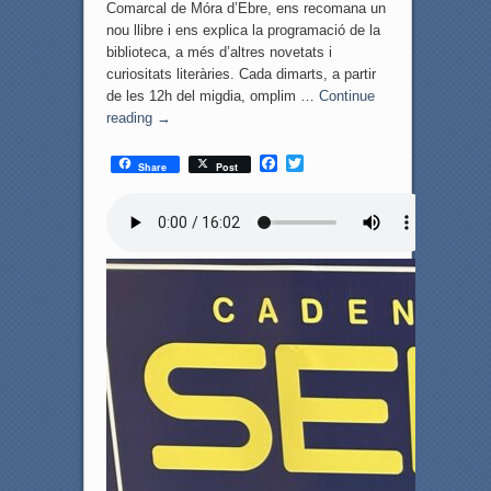
Comarcal de Móra d’Ebre, ens recomana un
nou llibre i ens explica la programació de la
biblioteca, a més d’altres novetats i
curiositats literàries. Cada dimarts, a partir
de les 12h del migdia, omplim …
Continue
reading
→
F
T
Share
Post
a
w
c
i
e
t
b
t
o
e
o
r
k