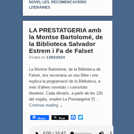
NOVEL·LES
,
RECOMENCACIONS
LITERÀRIES
LA PRESTATGERIA amb
la Montse Bartolomé, de
la Biblioteca Salvador
Estrem i Fa de Falset
Posted on
13/02/2024
La Montse Bartolomé, de la Biblioteca de
Falset, ens recomana un nou llibre i ens
explica la programació de la Biblioteca, a
més d’altres novetats i curiositats
literàries. Cada dimarts, a partir de les 12h
del migdia, omplim La Prestatgeria! El …
Continue reading
→
F
T
Share
Post
a
w
c
i
e
t