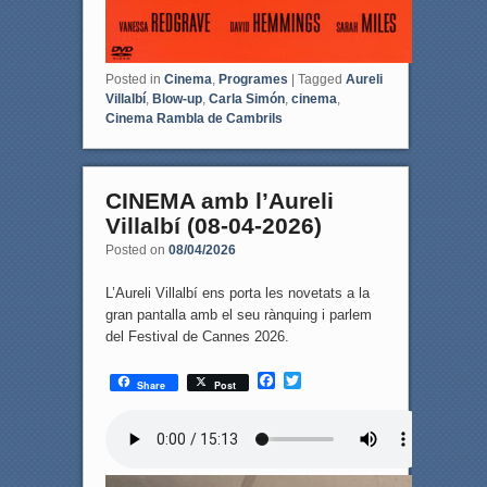
Posted in
Cinema
,
Programes
|
Tagged
Aureli
Villalbí
,
Blow-up
,
Carla Simón
,
cinema
,
Cinema Rambla de Cambrils
CINEMA amb l’Aureli
Villalbí (08-04-2026)
Posted on
08/04/2026
L’Aureli Villalbí ens porta les novetats a la
gran pantalla amb el seu rànquing i parlem
del Festival de Cannes 2026.
F
T
Share
Post
a
w
c
i
e
t
b
t
o
e
o
r