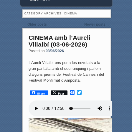
CATEGORY ARCHIVES:
CINEMA
Post navigation
←
Older posts
Newer posts
→
CINEMA amb l’Aureli
Villalbí (03-06-2026)
Posted on
03/06/2026
L’Aureli Villalbí ens porta les novetats a la
gran pantalla amb el seu rànquing i parlem
d’alguns premis del Festival de Cannes i del
Festival Monfilmat d’Amposta.
F
T
Share
Post
a
w
c
i
e
t
b
t
o
e
o
r
k