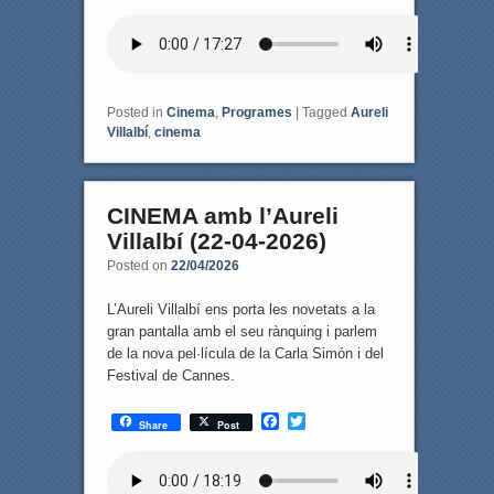
a
w
c
i
e
t
b
t
o
e
o
r
k
Posted in
Cinema
,
Programes
|
Tagged
Aureli
Villalbí
,
cinema
CINEMA amb l’Aureli
Villalbí (22-04-2026)
Posted on
22/04/2026
L’Aureli Villalbí ens porta les novetats a la
gran pantalla amb el seu rànquing i parlem
de la nova pel·lícula de la Carla Simón i del
Festival de Cannes.
F
T
Share
Post
a
w
c
i
e
t
b
t