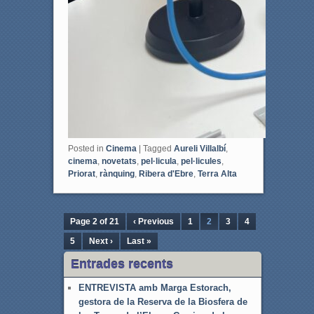
Posted in
Cinema
|
Tagged
Aureli Villalbí
,
cinema
,
novetats
,
pel·licula
,
pel·licules
,
Priorat
,
rànquing
,
Ribera d'Ebre
,
Terra Alta
Page 2 of 21
‹ Previous
1
2
3
4
5
Next ›
Last »
Entrades recents
ENTREVISTA amb Marga Estorach,
gestora de la Reserva de la Biosfera de