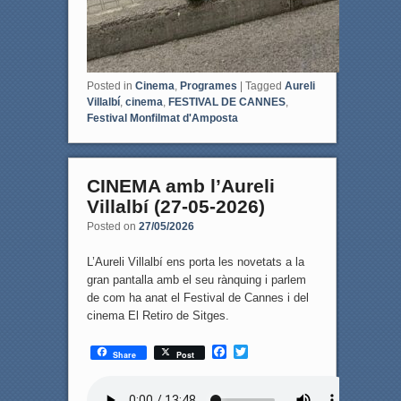
Posted in
Cinema
,
Programes
|
Tagged
Aureli
Villalbí
,
cinema
,
FESTIVAL DE CANNES
,
Festival Monfilmat d'Amposta
CINEMA amb l’Aureli
Villalbí (27-05-2026)
Posted on
27/05/2026
L’Aureli Villalbí ens porta les novetats a la
gran pantalla amb el seu rànquing i parlem
de com ha anat el Festival de Cannes i del
cinema El Retiro de Sitges.
F
T
Share
Post
a
w
c
i
e
t