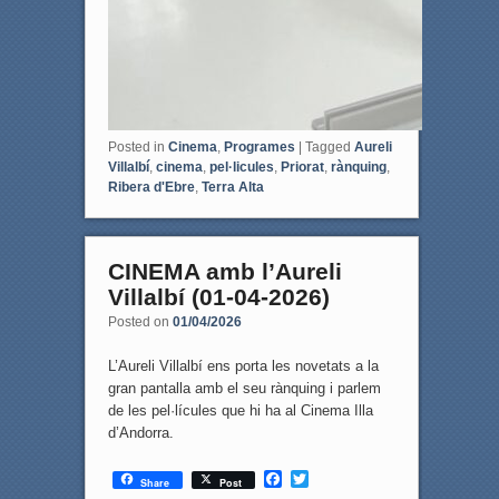
Posted in
Cinema
,
Programes
|
Tagged
Aureli
Villalbí
,
cinema
,
pel·licules
,
Priorat
,
rànquing
,
Ribera d'Ebre
,
Terra Alta
CINEMA amb l’Aureli
Villalbí (01-04-2026)
Posted on
01/04/2026
L’Aureli Villalbí ens porta les novetats a la
gran pantalla amb el seu rànquing i parlem
de les pel·lícules que hi ha al Cinema Illa
d’Andorra.
F
T
Share
Post
a
w