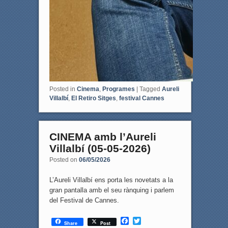
Posted in
Cinema
,
Programes
|
Tagged
Aureli
Villalbí
,
El Retiro Sitges
,
festival Cannes
CINEMA amb l’Aureli
Villalbí (05-05-2026)
Posted on
06/05/2026
L’Aureli Villalbí ens porta les novetats a la
gran pantalla amb el seu rànquing i parlem
del Festival de Cannes.
F
T
Share
Post