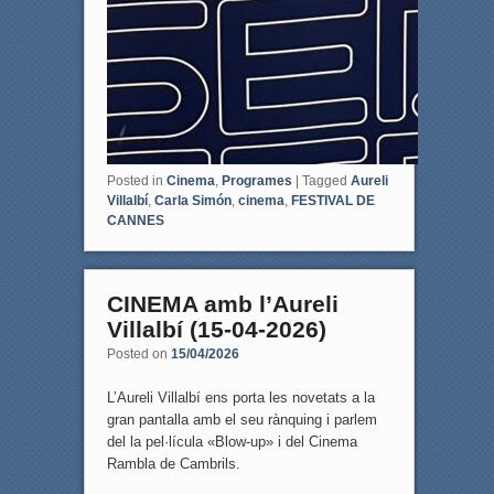
Posted in
Cinema
,
Programes
|
Tagged
Aureli
Villalbí
,
Carla Simón
,
cinema
,
FESTIVAL DE
CANNES
CINEMA amb l’Aureli
Villalbí (15-04-2026)
Posted on
15/04/2026
L’Aureli Villalbí ens porta les novetats a la
gran pantalla amb el seu rànquing i parlem
del la pel·lícula «Blow-up» i del Cinema
Rambla de Cambrils.